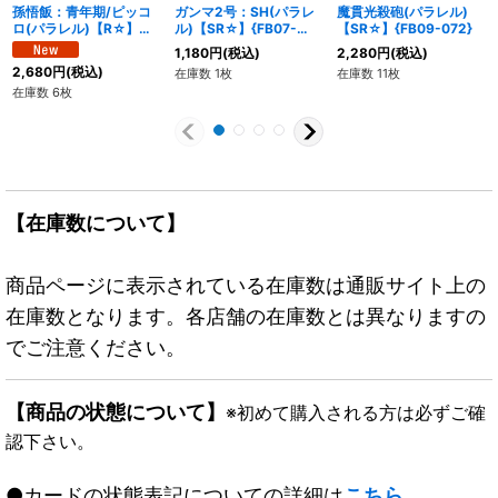
孫悟飯：青年期/ピッコ
ガンマ2号：SH(パラレ
魔貫光殺砲(パラレル)
ロ(パラレル)【R☆】
ル)【SR☆】{FB07-
【SR☆】{FB09-072}
{FB10-057}
052}
1,180
円
(税込)
2,280
円
(税込)
2,680
円
(税込)
在庫数 1枚
在庫数 11枚
在庫数 6枚
【在庫数について】
商品ページに表示されている在庫数は通販サイト上の
在庫数となります。各店舗の在庫数とは異なりますの
でご注意ください。
【商品の状態について】
※初めて購入される方は必ずご確
認下さい。
●カードの状態表記についての詳細は
こちら