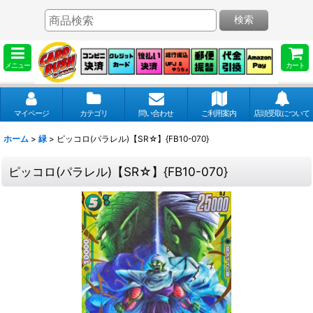
検索
メニュー
カート
マイページ
カテゴリ
問い合わせ
ご利用案内
店頭受取について
ホーム
>
緑
>
ピッコロ(パラレル)【SR☆】{FB10-070}
ピッコロ(パラレル)【SR☆】{FB10-070}