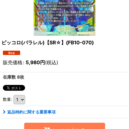
ピッコロ(パラレル)【SR☆】{FB10-070}
販売価格
:
5,980
円
(税込)
在庫数 8枚
数量
:
返品特約に関する重要事項