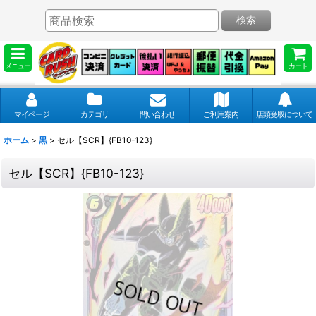
検索
メニュー
カート
マイページ
カテゴリ
問い合わせ
ご利用案内
店頭受取について
ホーム
>
黒
>
セル【SCR】{FB10-123}
セル【SCR】{FB10-123}