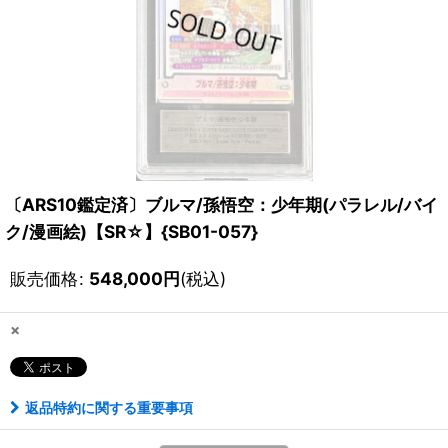
〔ARS10鑑定済〕ブルマ/孫悟空：少年期(パラレル/バイ
ク/漫画絵)【SR☆】{SB01-057}
販売価格
:
548,000
円
(税込)
×
返品特約に関する重要事項