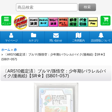
検索
メニュー
カート
マイページ
カテゴリ
問い合わせ
ご利用案内
店頭受取について
ホーム
>
赤
>
〔ARS10鑑定済〕ブルマ/孫悟空：少年期(パラレル/バイク/漫画絵)【SR☆】
{SB01-057}
〔ARS10鑑定済〕ブルマ/孫悟空：少年期(パラレル/バ
イク/漫画絵)【SR☆】{SB01-057}