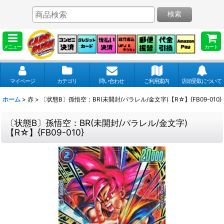
検索
メニュー
カート
マイページ
カテゴリ
問い合わせ
ご利用案内
店頭受取について
ホーム
>
赤
>
〔状態B〕孫悟空：BR(未開封/パラレル/金文字)【R☆】{FB09-010}
〔状態B〕孫悟空：BR(未開封/パラレル/金文字)
【R☆】{FB09-010}