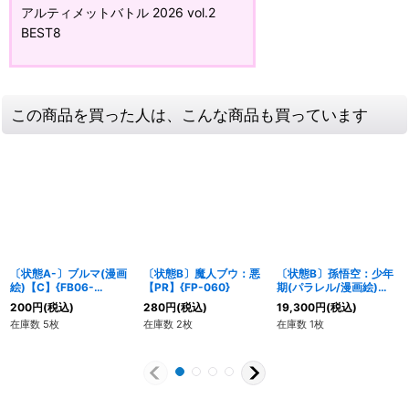
アルティメットバトル 2026 vol.2
BEST8
この商品を買った人は、こんな商品も買っています
〔状態A-〕ブルマ(漫画
〔状態B〕魔人ブウ：悪
〔状態B〕孫悟空：少年
絵)【C】{FB06-
【PR】{FP-060}
期(パラレル/漫画絵)
035[SB01]}
【SR☆】{SB01-018}
200
円
(税込)
280
円
(税込)
19,300
円
(税込)
在庫数 5枚
在庫数 2枚
在庫数 1枚