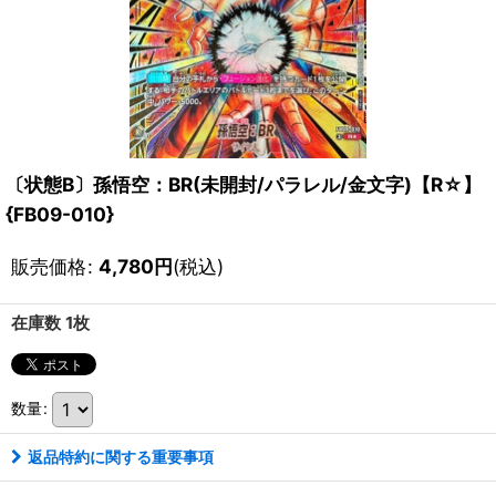
〔状態B〕孫悟空：BR(未開封/パラレル/金文字)【R☆】
{FB09-010}
販売価格
:
4,780
円
(税込)
在庫数 1枚
数量
:
返品特約に関する重要事項