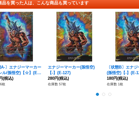
商品を買った人は、こんな商品も買っています
態A-〕エナジーマーカー
エナジーマーカー(孫悟空)
〔状態B〕エナジ
レル/孫悟空)【☆】{E-1
【-】{E-127}
(孫悟空)【-】{E-1
0円
(税込)
280円
(税込)
180円
(税込)
6枚
在庫数 57枚
在庫数 1枚