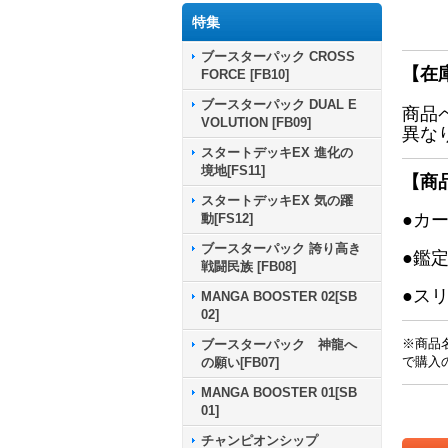
特集
ブースターパック CROSS
【在
FORCE [FB10]
ブースターパック DUAL E
商品
VOLUTION [FB09]
異な
スタートデッキEX 進化の
境地[FS11]
【商
スタートデッキEX 気の躍
●カ
動[FS12]
ブースターパック 誇り高き
●鑑
戦闘民族 [FB08]
●ス
MANGA BOOSTER 02[SB
02]
※商品
ブースターパック 神龍へ
で購入
の願い[FB07]
MANGA BOOSTER 01[SB
01]
チャンピオンシップ