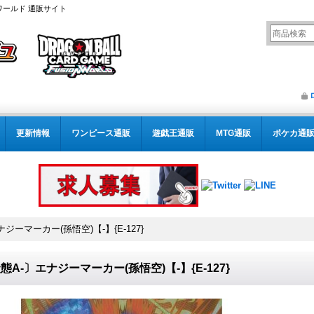
ワールド 通販サイト
更新情報
ワンピース通販
遊戯王通販
MTG通販
ポケカ通
ジーマーカー(孫悟空)【-】{E-127}
態A-〕エナジーマーカー(孫悟空)【-】{E-127}