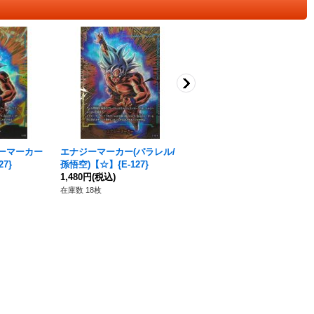
ーマーカー
エナジーマーカー(パラレル/
〔状態A-〕エナジーマーカー
27}
孫悟空)【☆】{E-127}
(孫悟空)【-】{E-121}
1,480円
(税込)
350円
(税込)
在庫数 18枚
在庫数 2枚