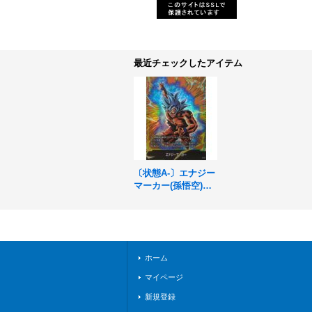
最近チェックしたアイテム
〔状態A-〕エナジー
マーカー(孫悟空)
【-】{E-127}
ホーム
マイページ
新規登録