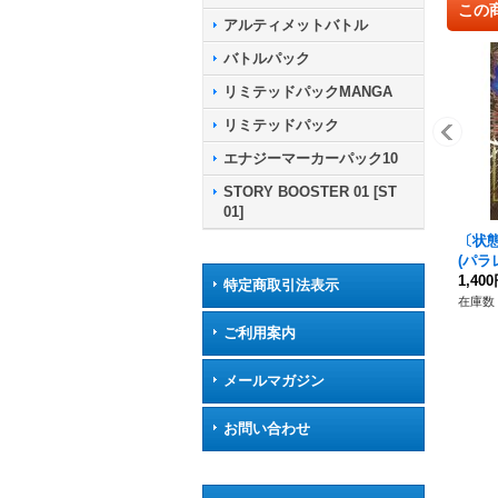
この
アルティメットバトル
バトルパック
リミテッドパックMANGA
リミテッドパック
エナジーマーカーパック10
STORY BOOSTER 01 [ST
01]
〔状
(パラ
27}
1,40
特定商取引法表示
在庫数 
ご利用案内
メールマガジン
お問い合わせ