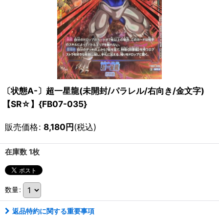
〔状態A-〕超一星龍(未開封/パラレル/右向き/金文字)
【SR☆】{FB07-035}
販売価格
:
8,180
円
(税込)
在庫数 1枚
数量
:
返品特約に関する重要事項