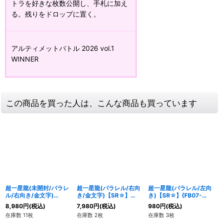
トラを好きな枚数公開し、手札に加え
る。残りをドロップに置く。
アルティメットバトル 2026 vol.1
WINNER
この商品を買った人は、こんな商品も買っています
超一星龍(未開封/パラレ
超一星龍(パラレル/右向
超一星龍(パラレル/左向
ル/右向き/金文字)
き/金文字)【SR☆】
き)【SR☆】{FB07-
【SR☆】{FB07-035}
{FB07-035}
035}
8,980
円
(税込)
7,980
円
(税込)
980
円
(税込)
在庫数 11枚
在庫数 2枚
在庫数 3枚