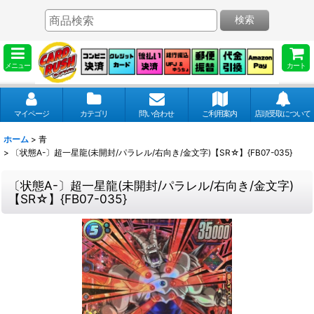
検索
メニュー
カート
マイページ
カテゴリ
問い合わせ
ご利用案内
店頭受取について
ホーム
>
青
>
〔状態A-〕超一星龍(未開封/パラレル/右向き/金文字)【SR☆】{FB07-035}
〔状態A-〕超一星龍(未開封/パラレル/右向き/金文字)
【SR☆】{FB07-035}