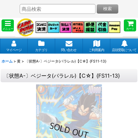
検索
メニュー
カート
マイページ
カテゴリ
問い合わせ
ご利用案内
店頭受取について
ホーム
>
黄
>
〔状態A-〕ベジータ(パラレル)【C☆】{FS11-13}
〔状態A-〕ベジータ(パラレル)【C☆】{FS11-13}