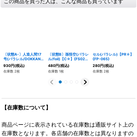
この商品を買った人は、こんな商品も買っています
〔状態A-〕人造人間17
〔状態B〕孫悟空(パラレ
セル(パラレル)【PR☆】
号(パラレル/DOKKAN
ル/foil)【C☆】{FS02-
{FP-065}
BATTLE)【UC☆】
04}
930
円
(税込)
480
円
(税込)
280
円
(税込)
{FB01-077[FB05]}
在庫数 2枚
在庫数 1枚
在庫数 2枚
【在庫数について】
商品ページに表示されている在庫数は通販サイト上の
在庫数となります。各店舗の在庫数とは異なりますの