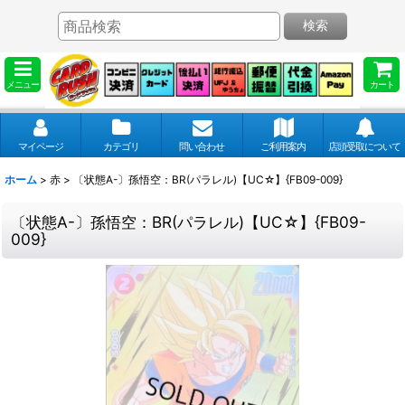
検索
メニュー
カート
マイページ
カテゴリ
問い合わせ
ご利用案内
店頭受取について
ホーム
>
赤
>
〔状態A-〕孫悟空：BR(パラレル)【UC☆】{FB09-009}
〔状態A-〕孫悟空：BR(パラレル)【UC☆】{FB09-
009}