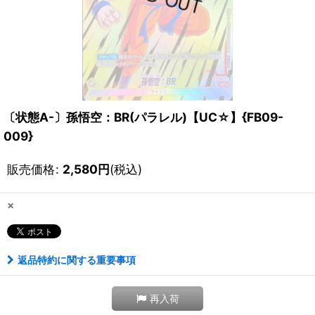
〔状態A-〕孫悟空：BR(パラレル)【UC☆】{FB09-
009}
販売価格
:
2,580
円
(税込)
×
返品特約に関する重要事項
再入荷