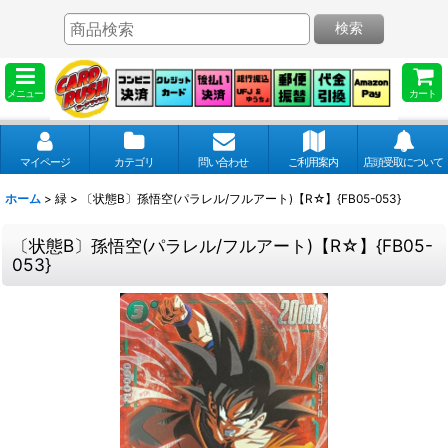
検索
メニュー
カート
マイページ
カテゴリ
問い合わせ
ご利用案内
店頭受取について
ホーム
>
緑
>
〔状態B〕孫悟空(パラレル/フルアート)【R☆】{FB05-053}
〔状態B〕孫悟空(パラレル/フルアート)【R☆】{FB05-
053}