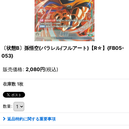
〔状態B〕孫悟空(パラレル/フルアート)【R☆】{FB05-
053}
販売価格
:
2,080
円
(税込)
在庫数 1枚
数量
:
返品特約に関する重要事項