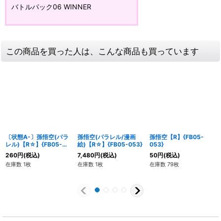
バトルパック06 WINNER
この商品を買った人は、こんな商品も買っています
〔状態A-〕孫悟空(パラ
孫悟空(パラレル/漫画
孫悟空【R】{FB05-
レル)【R☆】{FB05-
絵)【R☆】{FB05-053}
053}
053}
260
円
(税込)
7,480
円
(税込)
50
円
(税込)
在庫数 1枚
在庫数 1枚
在庫数 79枚