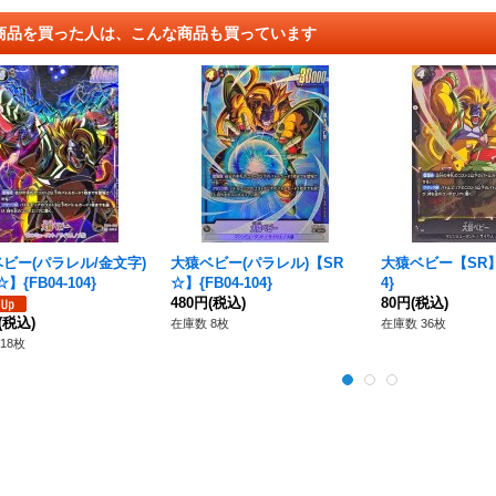
商品を買った人は、こんな商品も買っています
ビー(パラレル/金文字)
大猿ベビー(パラレル)【SR
大猿ベビー【SR】{
】{FB04-104}
☆】{FB04-104}
4}
480円
(税込)
80円
(税込)
(税込)
在庫数 8枚
在庫数 36枚
18枚