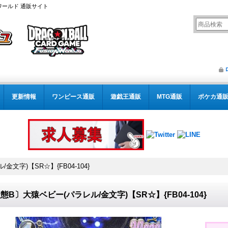
ワールド 通販サイト
更新情報
ワンピース通販
遊戯王通販
MTG通販
ポケカ通
文字)【SR☆】{FB04-104}
態B〕大猿ベビー(パラレル/金文字)【SR☆】{FB04-104}