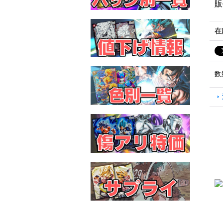
販
在
数