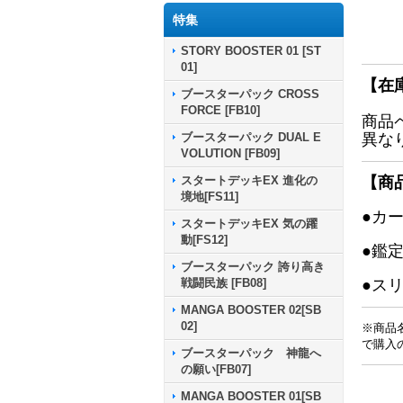
特集
STORY BOOSTER 01 [ST
01]
【在
ブースターパック CROSS
FORCE [FB10]
商品
ブースターパック DUAL E
異な
VOLUTION [FB09]
スタートデッキEX 進化の
【商
境地[FS11]
●カ
スタートデッキEX 気の躍
動[FS12]
●鑑
ブースターパック 誇り高き
戦闘民族 [FB08]
●ス
MANGA BOOSTER 02[SB
02]
※商品
で購入
ブースターパック 神龍へ
の願い[FB07]
MANGA BOOSTER 01[SB