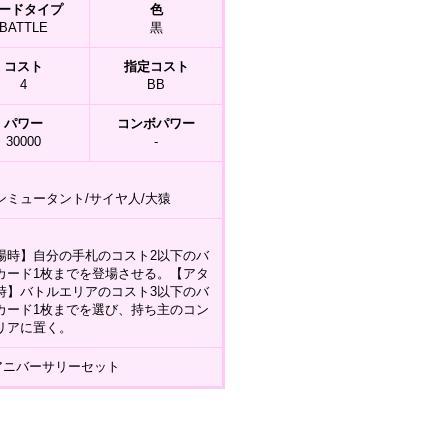
ードタイプ
色
BATTLE
黒
コスト
指定コスト
4
BB
パワー
コンボパワー
30000
-
ンミュータント/サイヤ人/大猿
場時】自分の手札のコスト2以下のバ
カード1枚までを登場させる。【アタ
時】バトルエリアのコスト3以下のバ
カード1枚までを選び、持ち主のコン
リアに置く。
t アニバーサリーセット