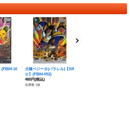
FB04-10
大猿ベジータ(パラレル)【SR
〔状態B〕トランクス：GT
☆】{FB04-052}
(パラレル/金文字)【SR☆】
480円
(税込)
{FB04-114}
1,580円
(税込)
在庫数 1枚
在庫数 3枚