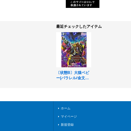
最近チェックしたアイテム
〔状態B〕大猿ベビ
ー(パラレル/金文字)
【SR☆】{FB04-10
4}
ホーム
マイページ
新規登録