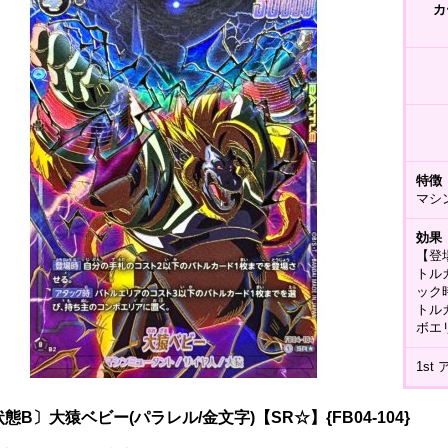
カ
特徴
マシ
効果
【登
トル
ック
トル
ボエ
1s
態B〕大猿ベビー(パラレル/金文字)【SR☆】{FB04-104}