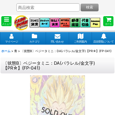
検索
メニュー
カート
マイページ
カテゴリ
問い合わせ
ご利用案内
店頭受取について
ホーム
>
青
>
〔状態B〕ベジータミニ：DA(パラレル/金文字)【PR☆】{FP-041}
〔状態B〕ベジータミニ：DA(パラレル/金文字)
【PR☆】{FP-041}