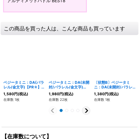
アルティメットバトル BEST8
この商品を買った人は、こんな商品も買っています
ベジータミニ：DA(パラ
ベジータミニ：DA(未開
〔状態B〕ベジータミ
レル/金文字)【PR☆】
封/パラレル/金文字)
ニ：DA(未開封/パラレ
{FP-041}
【PR☆】{FP-041}
ル/金文字)【PR☆】
1,580
円
(税込)
1,980
円
(税込)
1,380
円
(税込)
{FP-041}
在庫数 1枚
在庫数 22枚
在庫数 1枚
【在庫数について】