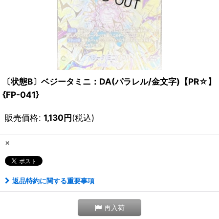
〔状態B〕ベジータミニ：DA(パラレル/金文字)【PR☆】
{FP-041}
販売価格
:
1,130
円
(税込)
×
返品特約に関する重要事項
再入荷