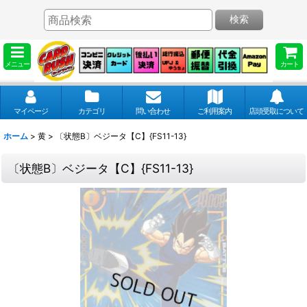
検索
メニュー
カート
マイページ
カテゴリ
問い合わせ
ご利用案内
店頭受取について
ホーム
>
黄
>
〔状態B〕ベジータ【C】{FS11-13}
〔状態B〕ベジータ【C】{FS11-13}