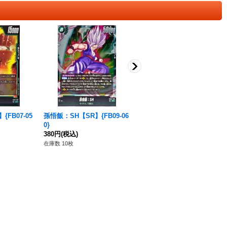
FB07-05
孫悟飯：SH【SR】{FB09-06
ゴテンクス：SH【R】{FB09
0}
-055}
380円
(税込)
120円
(税込)
在庫数 10枚
在庫数 35枚