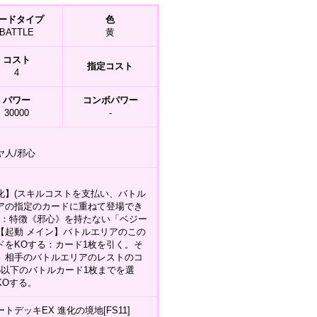
ードタイプ
色
BATTLE
黄
コスト
指定コスト
4
パワー
コンボパワー
30000
-
ヤ人/邪心
化】(スキルコストを支払い、バトル
アの指定のカードに重ねて登場でき
(1)：特徴《邪心》を持たない「ベジー
【起動 メイン】バトルエリアのこの
ドをKOする：カード1枚を引く。そ
、相手のバトルエリアのレストのコ
5以下のバトルカード1枚までを選
KOする。
トデッキEX 進化の境地[FS11]