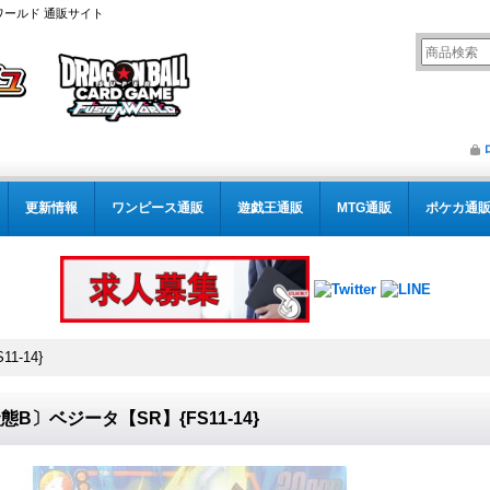
ワールド 通販サイト
更新情報
ワンピース通販
遊戯王通販
MTG通販
ポケカ通
1-14}
態B〕ベジータ【SR】{FS11-14}