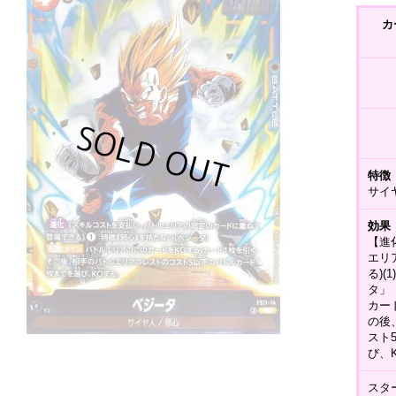
カ
特徴
サイ
効果
【進
エリ
る)
タ」
カー
の後
スト
び、
スター