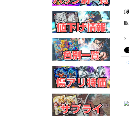
〔状
販
×