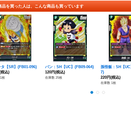
商品を買った人は、こんな商品も買っています
【SR】{FB01-096}
パン：SH【UC】{FB09-064}
孫悟飯：SH【UC】{
(税込)
120円
(税込)
7}
220円
(税込)
1枚
在庫数 25枚
在庫数 1枚