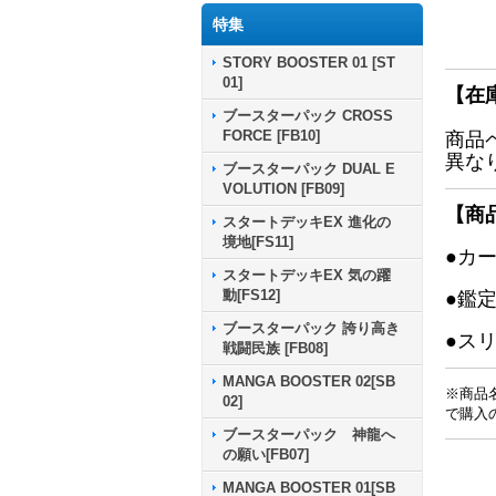
特集
STORY BOOSTER 01 [ST
01]
【在
ブースターパック CROSS
FORCE [FB10]
商品
異な
ブースターパック DUAL E
VOLUTION [FB09]
【商
スタートデッキEX 進化の
境地[FS11]
●カ
スタートデッキEX 気の躍
動[FS12]
●鑑
ブースターパック 誇り高き
●ス
戦闘民族 [FB08]
MANGA BOOSTER 02[SB
※商品
02]
で購入
ブースターパック 神龍へ
の願い[FB07]
MANGA BOOSTER 01[SB