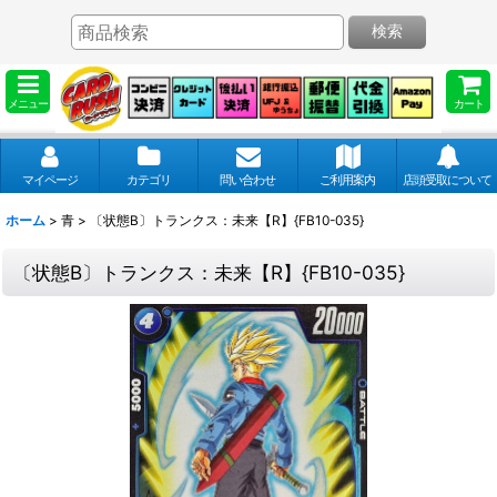
検索
メニュー
カート
マイページ
カテゴリ
問い合わせ
ご利用案内
店頭受取について
ホーム
>
青
>
〔状態B〕トランクス：未来【R】{FB10-035}
〔状態B〕トランクス：未来【R】{FB10-035}