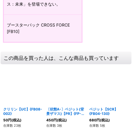
ス：未来」を登場できない。
ブースターパック CROSS FORCE
[FB10]
この商品を買った人は、こんな商品も買っています
クリリン【UC】{FB08-
〔状態A-〕ベジット(背
ベジット【SCR】
002}
景ザマス)【PR】{FP-
{FB04-130}
091}
50
円
(税込)
450
円
(税込)
680
円
(税込)
在庫数 23枚
在庫数 3枚
在庫数 5枚