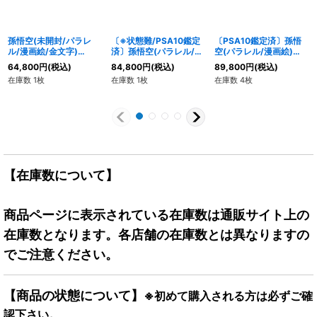
孫悟空(未開封/パラレ
〔※状態難/PSA10鑑定
〔PSA10鑑定済〕孫悟
ル/漫画絵/金文字)
済〕孫悟空(パラレル/漫
空(パラレル/漫画絵)
【SR☆】{FB07-104}
画絵)【SCR☆】{FB05-
【SCR☆】{FB05-
64,800
円
(税込)
84,800
円
(税込)
89,800
円
(税込)
119[SB01]}
119[SB01]}
在庫数 1枚
在庫数 1枚
在庫数 4枚
【在庫数について】
商品ページに表示されている在庫数は通販サイト上の
在庫数となります。各店舗の在庫数とは異なりますの
でご注意ください。
【商品の状態について】
※初めて購入される方は必ずご確
認下さい。