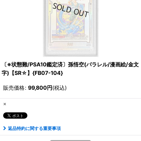
〔※状態難/PSA10鑑定済〕孫悟空(パラレル/漫画絵/金文
字)【SR☆】{FB07-104}
販売価格
:
99,800
円
(税込)
×
返品特約に関する重要事項