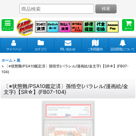
検索
メニュー
カート
マイページ
カテゴリ
問い合わせ
ご利用案内
店頭受取について
ホーム
>
黒
>
〔※状態難/PSA10鑑定済〕孫悟空(パラレル/漫画絵/金文字)【SR☆】{FB07-
104}
〔※状態難/PSA10鑑定済〕孫悟空(パラレル/漫画絵/金
文字)【SR☆】{FB07-104}