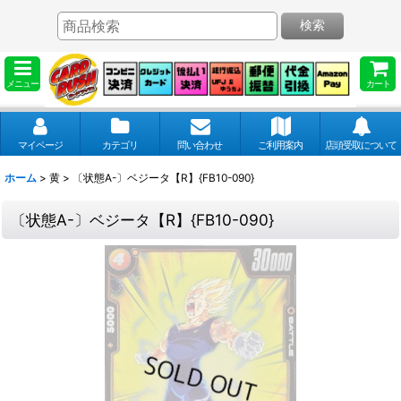
検索
メニュー
カート
マイページ
カテゴリ
問い合わせ
ご利用案内
店頭受取について
ホーム
>
黄
>
〔状態A-〕ベジータ【R】{FB10-090}
〔状態A-〕ベジータ【R】{FB10-090}