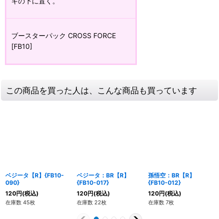
キの下に置く。
ブースターパック CROSS FORCE
[FB10]
この商品を買った人は、こんな商品も買っています
ベジータ【R】{FB10-
ベジータ：BR【R】
孫悟空：BR【R】
090}
{FB10-017}
{FB10-012}
120
円
(税込)
120
円
(税込)
120
円
(税込)
在庫数 45枚
在庫数 22枚
在庫数 7枚