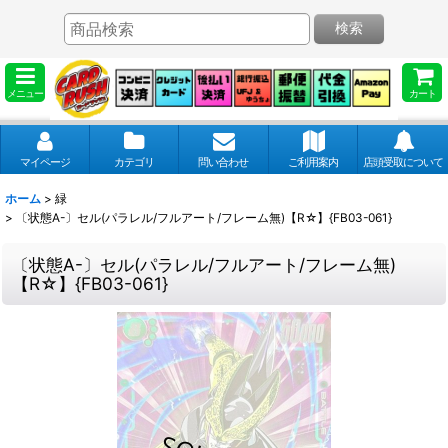
検索
メニュー
カート
マイページ
カテゴリ
問い合わせ
ご利用案内
店頭受取について
ホーム
>
緑
>
〔状態A-〕セル(パラレル/フルアート/フレーム無)【R☆】{FB03-061}
〔状態A-〕セル(パラレル/フルアート/フレーム無)
【R☆】{FB03-061}