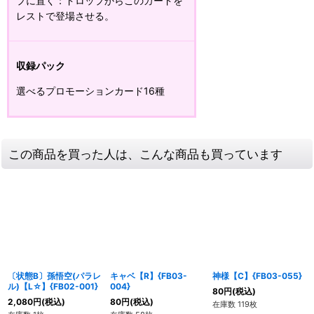
プに置く：ドロップからこのカードを
レストで登場させる。
収録パック
選べるプロモーションカード16種
この商品を買った人は、こんな商品も買っています
〔状態B〕孫悟空(パラレ
キャベ【R】{FB03-
神様【C】{FB03-055}
ル)【L☆】{FB02-001}
004}
80
円
(税込)
2,080
円
(税込)
80
円
(税込)
在庫数 119枚