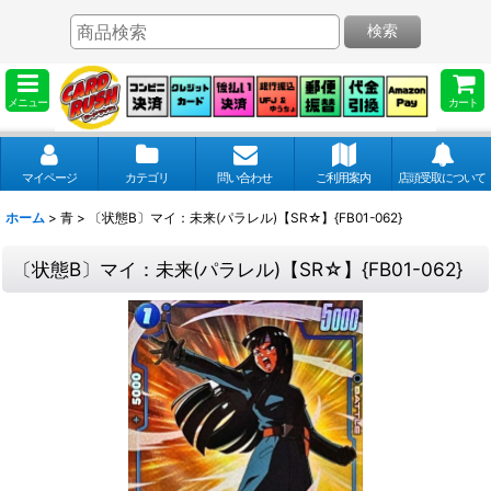
検索
メニュー
カート
マイページ
カテゴリ
問い合わせ
ご利用案内
店頭受取について
ホーム
>
青
>
〔状態B〕マイ：未来(パラレル)【SR☆】{FB01-062}
〔状態B〕マイ：未来(パラレル)【SR☆】{FB01-062}