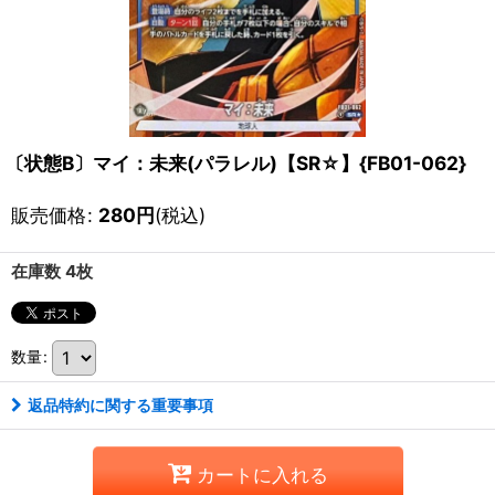
〔状態B〕マイ：未来(パラレル)【SR☆】{FB01-062}
販売価格
:
280
円
(税込)
在庫数 4枚
数量
:
返品特約に関する重要事項
カートに入れる