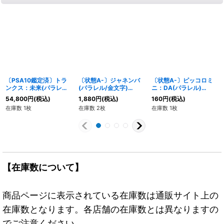
〔PSA10鑑定済〕トラ
〔状態A-〕ジャネンバ
〔状態A-〕ピッコロミ
ンクス：未来(パラレル/
(パラレル/金文字)
ニ：DA(パラレル)
漫画絵)【R☆】{SB02-
【SR☆】{FB05-080}
【R☆】{FB04-067}
54,800
円
(税込)
1,880
円
(税込)
160
円
(税込)
010}
在庫数 1枚
在庫数 2枚
在庫数 1枚
【在庫数について】
商品ページに表示されている在庫数は通販サイト上の
在庫数となります。各店舗の在庫数とは異なりますの
でご注意ください。