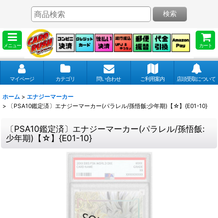
検索
メニュー
カート
マイページ
カテゴリ
問い合わせ
ご利用案内
店頭受取について
ホーム
>
エナジーマーカー
>
〔PSA10鑑定済〕エナジーマーカー(パラレル/孫悟飯:少年期)【☆】{E01-10}
〔PSA10鑑定済〕エナジーマーカー(パラレル/孫悟飯:
少年期)【☆】{E01-10}