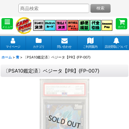
検索
メニュー
カート
マイページ
カテゴリ
問い合わせ
ご利用案内
店頭受取について
ホーム
>
青
>
〔PSA10鑑定済〕ベジータ【PR】{FP-007}
〔PSA10鑑定済〕ベジータ【PR】{FP-007}