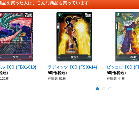
商品を買った人は、こんな商品も買っています
【C】{FB01-010}
ラディッツ【C】{FS03-14}
ピッコロ【C】{FB0
税込)
50円
(税込)
50円
(税込)
122枚
在庫数 61枚
在庫数 44枚