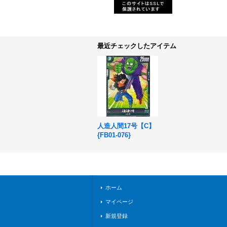
最近チェックしたアイテム
人造人間17号【C】
{FB01-076}
ホーム
マイページ
新規登録