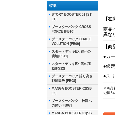
特集
STORY BOOSTER 01 [ST
【在
01]
ブースターパック CROSS
商品
FORCE [FB10]
異な
ブースターパック DUAL E
VOLUTION [FB09]
【商
スタートデッキEX 進化の
●カ
境地[FS11]
スタートデッキEX 気の躍
●鑑
動[FS12]
●ス
ブースターパック 誇り高き
戦闘民族 [FB08]
※商品
MANGA BOOSTER 02[SB
で購入
02]
ブースターパック 神龍へ
の願い[FB07]
MANGA BOOSTER 01[SB