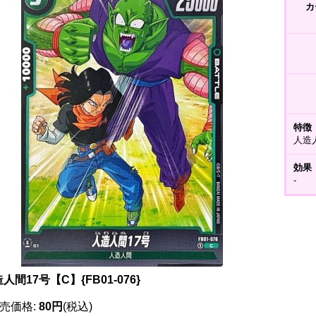
カ
特徴
人造
効果
-
人間17号【C】{FB01-076}
売価格
:
80円
(税込)