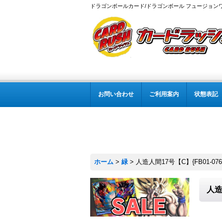
ドラゴンボールカード/ドラゴンボール フュージョン
お問い合わせ
ご利用案内
状態表記
ホーム
>
緑
>
人造人間17号【C】{FB01-076
人造