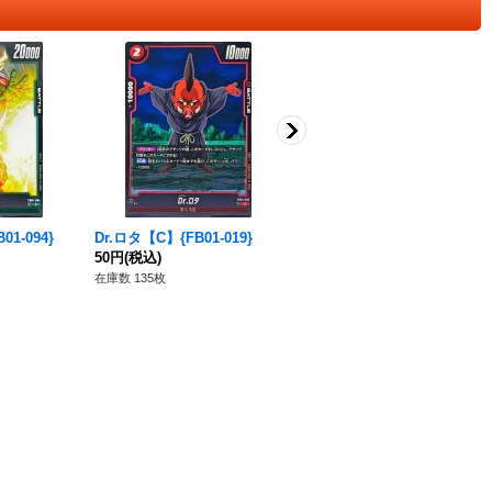
1-094}
Dr.ロタ【C】{FB01-019}
ヴァドス【C】{FB01-003}
50円
(税込)
50円
(税込)
在庫数 135枚
在庫数 113枚