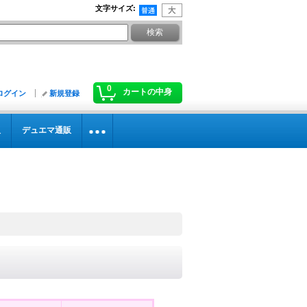
文字サイズ
:
0
カートの中身
ログイン
新規登録
販
デュエマ通販