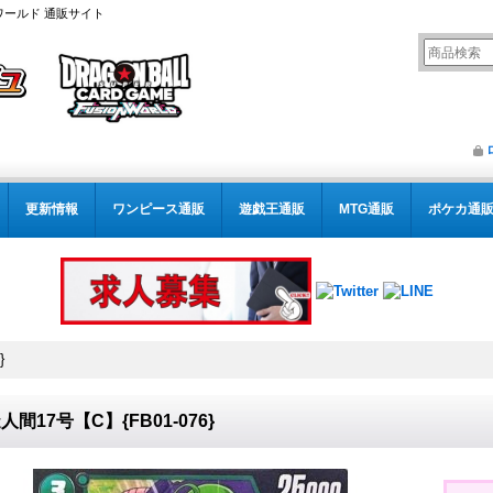
ワールド 通販サイト
更新情報
ワンピース通販
遊戯王通販
MTG通販
ポケカ通
}
人間17号【C】{FB01-076}