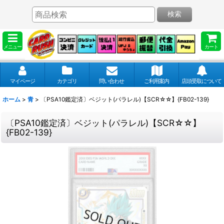
検索
メニュー
カート
マイページ
カテゴリ
問い合わせ
ご利用案内
店頭受取について
ホーム
>
青
>
〔PSA10鑑定済〕ベジット(パラレル)【SCR☆☆】{FB02-139}
〔PSA10鑑定済〕ベジット(パラレル)【SCR☆☆】
{FB02-139}