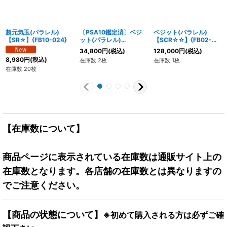
超元気玉(パラレル)
〔PSA10鑑定済〕ベジ
ベジット(パラレル)
【SR☆】{FB10-024}
ット(パラレル)
【SCR☆☆】{FB02-
【SCR☆】{FB02-139}
139}
34,800
円
(税込)
128,000
円
(税込)
8,980
円
(税込)
在庫数 2枚
在庫数 1枚
在庫数 20枚
【在庫数について】
商品ページに表示されている在庫数は通販サイト上の
在庫数となります。各店舗の在庫数とは異なりますの
でご注意ください。
【商品の状態について】
※初めて購入される方は必ずご確