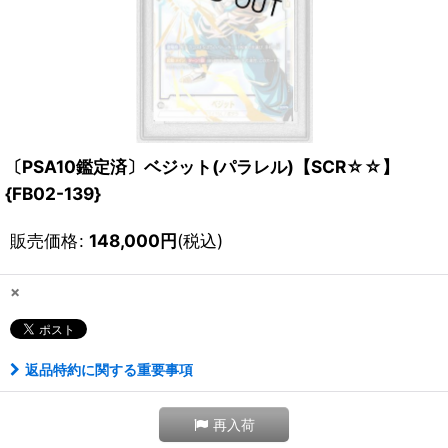
〔PSA10鑑定済〕ベジット(パラレル)【SCR☆☆】
{FB02-139}
販売価格
:
148,000
円
(税込)
×
返品特約に関する重要事項
再入荷