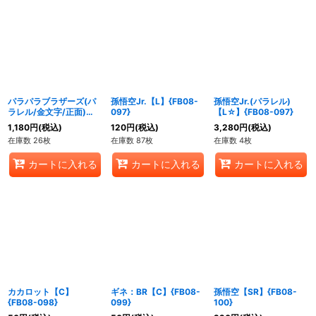
パラパラブラザーズ(パ
孫悟空Jr.【L】{FB08-
孫悟空Jr.(パラレル)
ラレル/金文字/正面)
097}
【L☆】{FB08-097}
【UC☆】{FB03-123}
1,180
円
(税込)
120
円
(税込)
3,280
円
(税込)
在庫数 26枚
在庫数 87枚
在庫数 4枚
カートに入れる
カートに入れる
カートに入れる
カカロット【C】
ギネ：BR【C】{FB08-
孫悟空【SR】{FB08-
{FB08-098}
099}
100}