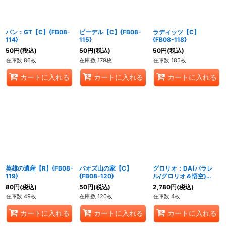
パン：GT【C】{FB08-
ビーデル【C】{FB08-
ラディッツ【C】
114}
115}
{FB08-118}
50
円
(税込)
50
円
(税込)
50
円
(税込)
在庫数 86枚
在庫数 179枚
在庫数 185枚
カートに入れる
カートに入れる
カートに入れる
英雄の遺産【R】{FB08-
パオズ山の家【C】
グロリオ：DA(パラレ
119}
{FB08-120}
ル/グロリオ＆悟空)
【R☆】{FB04-
80
円
(税込)
50
円
(税込)
2,780
円
(税込)
105[FB08]}
在庫数 49枚
在庫数 120枚
在庫数 4枚
カートに入れる
カートに入れる
カートに入れる