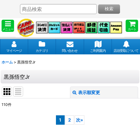
検索
メニュー
カート
マイページ
カテゴリ
問い合わせ
ご利用案内
店頭受取について
ホーム
>
黒孫悟空Jr
黒孫悟空Jr
表示順変更
閉じる
110
件
表示数
:
1
2
次
»
並び順
: