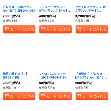
グロリオ：DA(パラレ
ミスター・サタン：
ブラ：GT(パラレル/金
ル)【R☆】{FB04-105}
GT(パラレル)【R☆】
文字/フルアート)
{FB03-132}
【UC☆】{FB03-127}
280
円
(税込)
480
円
(税込)
3,280
円
(税込)
在庫数 38枚
在庫数 30枚
在庫数 13枚
カートに入れる
カートに入れる
カートに入れる
極限の煌めき【R】
ソウルパニッシャー
〔状態A-〕グロリオ：
{FB05-115}
【UC】{FB05-116}
DA(パラレル)【R☆】
{FB04-105}
280
円
(税込)
80
円
(税込)
260
円
(税込)
在庫数 4枚
在庫数 127枚
在庫数 5枚
カートに入れる
カートに入れる
カートに入れる