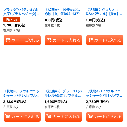
ブラ：GT(パラレル/金
〔状態A-〕10倍かめは
〔状態B〕グロリオ：
文字/ブラ＆ベジータ)
め波【R】{FB03-137}
DA(パラレル)【R☆】
【UC☆】{FB03-127}
{FB04-105}
160
円
(税込)
180
円
(税込)
1,780
円
(税込)
在庫数 3枚
在庫数 2枚
在庫数 37枚
カートに入れる
カートに入れる
カートに入れる
〔状態B〕ソウルパニッ
〔状態A-〕ブラ：GT(パ
〔状態A-〕ソウルパニ
シャー(パラレル/フルア
ラレル/金文字/ブラ＆ベ
ッシャー(パラレル/フル
ート/白文字)【UC☆】
ジータ)【UC☆】
アート/白文字)
2,380
円
(税込)
1,690
円
(税込)
2,780
円
(税込)
{FB05-116}
{FB03-127}
【UC☆】{FB05-116}
在庫数 3枚
在庫数 3枚
在庫数 2枚
カートに入れる
カートに入れる
カートに入れる