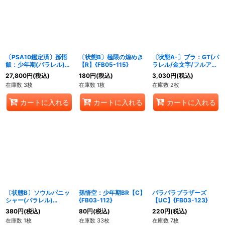
絞り込む
〔PSA10鑑定済〕孫悟
〔状態B〕極限の煌めき
〔状態A-〕ブラ：GT(パ
飯：少年期(パラレル)
【R】{FB05-115}
ラレル/金文字/フルアー
【SR☆】{FB08-106}
ト)【UC☆】{FB03-
27,800
円
(税込)
180
円
(税込)
3,030
円
(税込)
127}
在庫数 3枚
在庫数 1枚
在庫数 2枚
カートに入れる
カートに入れる
カートに入れる
〔状態B〕ソウルパニッ
孫悟空：少年期BR【C】
パラパラブラザーズ
シャー(パラレル)
{FB03-112}
【UC】{FB03-123}
【UC☆】{FB05-116}
380
円
(税込)
80
円
(税込)
220
円
(税込)
在庫数 1枚
在庫数 33枚
在庫数 7枚