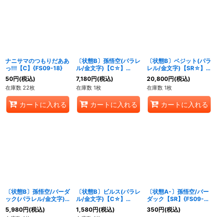
ナニサマのつもりだああ
〔状態B〕孫悟空(パラレ
〔状態B〕ベジット(パラ
っ!!!【C】{FS09-18}
ル/金文字)【C☆】
レル/金文字)【SR☆】
{FS09-06}
{FS09-16}
50
円
(税込)
7,180
円
(税込)
20,800
円
(税込)
在庫数 22枚
在庫数 1枚
在庫数 1枚
カートに入れる
カートに入れる
カートに入れる
〔状態B〕孫悟空/バーダ
〔状態B〕ビルス(パラレ
〔状態A-〕孫悟空/バー
ック(パラレル/金文字)
ル/金文字)【C☆】
ダック【SR】{FS09-
【SR☆】{FS09-08}
{FS09-13}
08}
5,980
円
(税込)
1,580
円
(税込)
350
円
(税込)