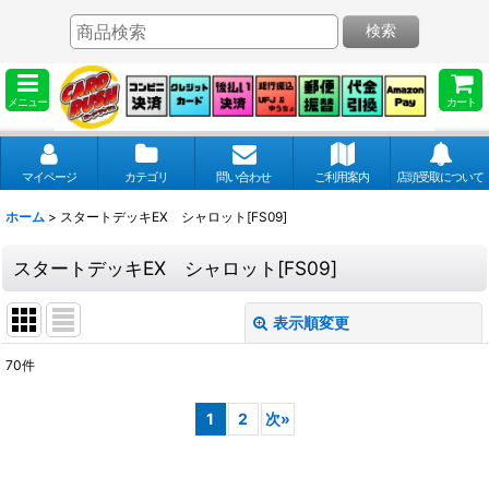
検索
メニュー
カート
マイページ
カテゴリ
問い合わせ
ご利用案内
店頭受取について
ホーム
>
スタートデッキEX シャロット[FS09]
スタートデッキEX シャロット[FS09]
表示順変更
閉じる
70
件
表示数
:
1
2
次
»
並び順
: