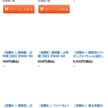
在庫数 1枚
在庫数 1枚
×
カートに入れる
カートに入れる
〔状態A-〕孫悟飯：少
〔状態B〕孫悟飯：少年
〔状態A-〕孫悟空/バー
年期【SR】{FS09-10}
期【SR】{FS09-10}
ダック(パラレル/金文
字)【SR☆】{FS09-08}
740
円
(税込)
620
円
(税込)
6,830
円
(税込)
×
×
×
〔状態A-〕孫悟空：少
〔状態A-〕ベジータ(パ
〔状態A-〕滾る本能の