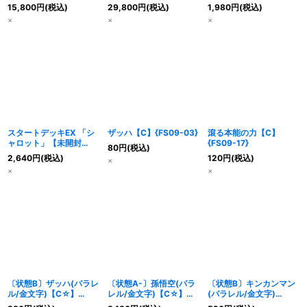
17}
15,800
円
(税込)
29,800
円
(税込)
1,980
円
(税込)
×
×
×
スタートデッキEX 「シ
ザッハ【C】{FS09-03}
滾る本能の力【C】
ャロット」【未開封
{FS09-17}
80
円
(税込)
BOX】{-}
2,640
円
(税込)
120
円
(税込)
×
×
×
〔状態B〕ザッハ(パラレ
〔状態A-〕孫悟空(パラ
〔状態B〕キンカンマン
ル/金文字)【C☆】
レル/金文字)【C☆】
(パラレル/金文字)
{FS09-03}
{FS09-06}
【C☆】{FS09-02}