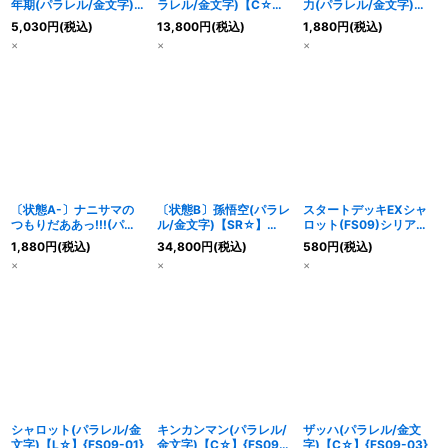
年期(パラレル/金文字)
ラレル/金文字)【C☆】
力(パラレル/金文字)
【C☆】{FS09-09}
{FS09-15}
【C☆】{FS09-17}
5,030
円
(税込)
13,800
円
(税込)
1,880
円
(税込)
×
×
×
〔状態A-〕ナニサマの
〔状態B〕孫悟空(パラレ
スタートデッキEXシャ
つもりだああっ!!!(パラ
ル/金文字)【SR☆】
ロット(FS09)シリアル
レル/金文字)【C☆】
{FS09-07}
コード【-】{-}
1,880
円
(税込)
34,800
円
(税込)
580
円
(税込)
{FS09-18}
×
×
×
シャロット(パラレル/金
キンカンマン(パラレル/
ザッハ(パラレル/金文
文字)【L☆】{FS09-01}
金文字)【C☆】{FS09-
字)【C☆】{FS09-03}