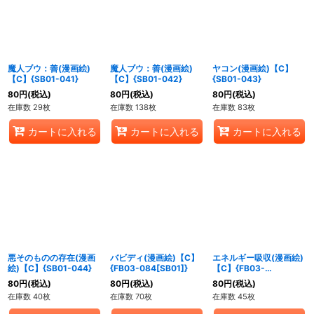
魔人ブウ：善(漫画絵)
魔人ブウ：善(漫画絵)
ヤコン(漫画絵)【C】
【C】{SB01-041}
【C】{SB01-042}
{SB01-043}
80
円
(税込)
80
円
(税込)
80
円
(税込)
在庫数 29枚
在庫数 138枚
在庫数 83枚
カートに入れる
カートに入れる
カートに入れる
悪そのものの存在(漫画
バビディ(漫画絵)【C】
エネルギー吸収(漫画絵)
絵)【C】{SB01-044}
{FB03-084[SB01]}
【C】{FB03-
099[SB01]}
80
円
(税込)
80
円
(税込)
80
円
(税込)
在庫数 40枚
在庫数 70枚
在庫数 45枚