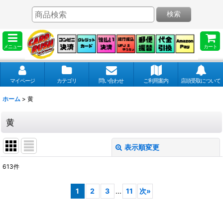
検索
メニュー
カート
マイページ
カテゴリ
問い合わせ
ご利用案内
店頭受取について
ホーム
>
黄
黄
表示順変更
閉じる
613
件
表示数
:
1
2
3
...
11
次
»
並び順
: