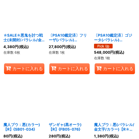
絞り込む
☆SALE☆悪鬼を討つ戦
〔PSA10鑑定済〕フリ
〔PSA10鑑定済〕ゴジ
士(未開封/パラレル/金
ーザ(パラレル)
ータ(パラレル)
文字/ジャネンバ)
【SCR☆】{FB05-120}
【SCR☆☆】{FB09-
4,380
円
(税込)
27,800
円
(税込)
【SR☆】{FB09-096}
122}
548,000
円
(税込)
在庫数 6枚
在庫数 1枚
在庫数 1枚
カートに入れる
カートに入れる
カートに入れる
魔人ブウ：悪(カラー)
ザンギャ(黒オーラ)
魔人ブウ：悪(パラレル/
【R】{SB01-034}
【R】{FB05-076}
金文字/カラー)【R☆】
{SB01-034}
80
円
(税込)
280
円
(税込)
1,380
円
(税込)