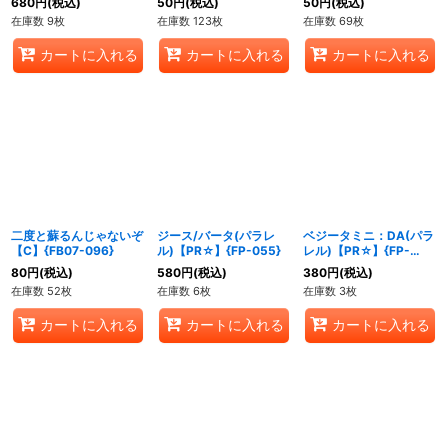
680
円
(税込)
50
円
(税込)
50
円
(税込)
在庫数 9枚
在庫数 123枚
在庫数 69枚
カートに入れる
カートに入れる
カートに入れる
二度と蘇るんじゃないぞ
ジース/バータ(パラレ
ベジータミニ：DA(パラ
【C】{FB07-096}
ル)【PR☆】{FP-055}
レル)【PR☆】{FP-
047}
80
円
(税込)
580
円
(税込)
380
円
(税込)
在庫数 52枚
在庫数 6枚
在庫数 3枚
カートに入れる
カートに入れる
カートに入れる