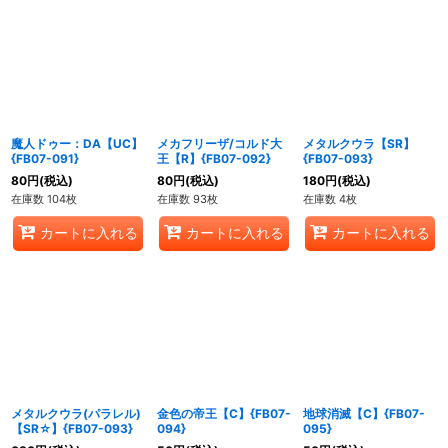
魔人ドゥー：DA【UC】
メカフリーザ/コルド大
メタルクウラ【SR】
{FB07-091}
王【R】{FB07-092}
{FB07-093}
80
円
(税込)
80
円
(税込)
180
円
(税込)
在庫数 104枚
在庫数 93枚
在庫数 4枚
カートに入れる
カートに入れる
カートに入れる
メタルクウラ(パラレル)
金色の帝王【C】{FB07-
地球消滅【C】{FB07-
【SR☆】{FB07-093}
094}
095}