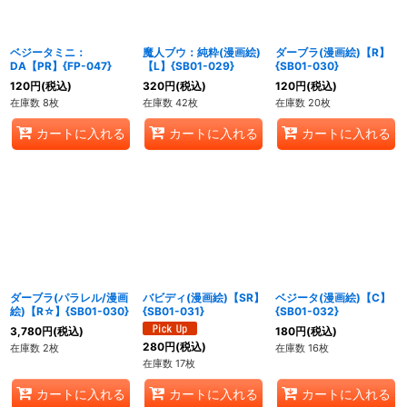
ベジータミニ：
魔人ブウ：純粋(漫画絵)
ダーブラ(漫画絵)【R】
DA【PR】{FP-047}
【L】{SB01-029}
{SB01-030}
120
円
(税込)
320
円
(税込)
120
円
(税込)
在庫数 8枚
在庫数 42枚
在庫数 20枚
カートに入れる
カートに入れる
カートに入れる
ダーブラ(パラレル/漫画
バビディ(漫画絵)【SR】
ベジータ(漫画絵)【C】
絵)【R☆】{SB01-030}
{SB01-031}
{SB01-032}
3,780
円
(税込)
180
円
(税込)
280
円
(税込)
在庫数 2枚
在庫数 16枚
在庫数 17枚
カートに入れる
カートに入れる
カートに入れる