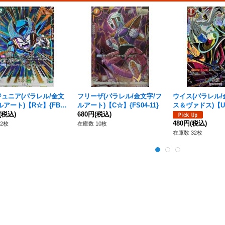
ュニア(パラレル/金文
フリーザ(パラレル/金文字/フ
ウイス(パラレル/
ルアート)【R☆】{FB02
ルアート)【C☆】{FS04-11}
ス＆ヴァドス)【U
(税込)
680円
(税込)
1-004}
480円
(税込)
2枚
在庫数 10枚
在庫数 32枚