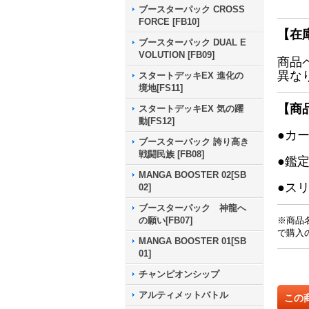
ブースターパック CROSS
FORCE [FB10]
【在
ブースターパック DUAL E
VOLUTION [FB09]
商品
異な
スタートデッキEX 進化の
境地[FS11]
【商
スタートデッキEX 気の躍
動[FS12]
●カ
ブースターパック 誇り高き
戦闘民族 [FB08]
●鑑
MANGA BOOSTER 02[SB
●ス
02]
ブースターパック 神龍へ
※商品
の願い[FB07]
で購入
MANGA BOOSTER 01[SB
01]
チャンピオンシップ
アルティメットバトル
この