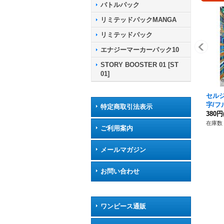
バトルパック
リミテッドパックMANGA
リミテッドパック
エナジーマーカーパック10
STORY BOOSTER 01 [ST
01]
セルジ
字/フ
特定商取引法表示
-085}
380円
在庫数 
ご利用案内
メールマガジン
お問い合わせ
ワンピース通販