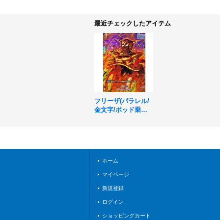
最近チェックしたアイテム
フリーザ(パラレル/
金文字/ポッド乗り)
【C☆】{FS04-11}
ホーム
マイページ
新規登録
ログイン
ショッピングカート