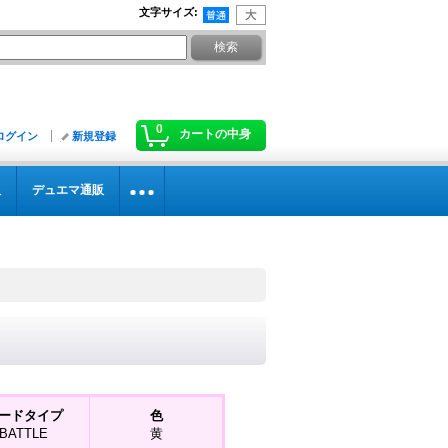
文字サイズ
:
0
カートの中身
ログイン
新規登録
販
デュエマ通販
ードタイプ
色
BATTLE
黄