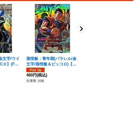
金文字/ウイ
孫悟飯：青年期(パラレル/金
ピッコロ：SH(パラレル)【S
C☆】{FB0
文字/孫悟飯＆ピッコロ)【SR
R☆】{FB07-066}
☆】{FB02-018}
480円
(税込)
480円
(税込)
在庫数 10枚
在庫数 16枚