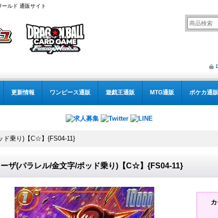
ワールド 通販サイト
更新情報
ワンピース通販
遊戯王通販
MTG通販
ポケカ通
乗り)【C☆】{FS04-11}
ーザ(パラレル/金文字/ポッド乗り)【C☆】{FS04-11}
カ