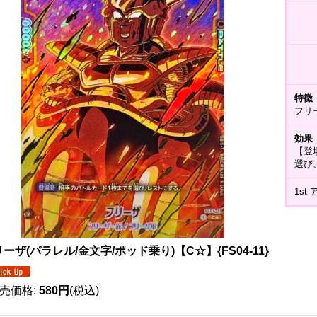
特徴
フリ
効果
【登
選び
1s
ーザ(パラレル/金文字/ポッド乗り)【C☆】{FS04-11}
売価格
:
580円
(税込)