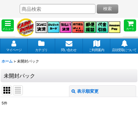
検索
メニュー
カート
マイページ
カテゴリ
問い合わせ
ご利用案内
店頭受取について
ホーム
>
未開封パック
未開封パック
表示順変更
閉じる
5
件
表示数
:
並び順
: