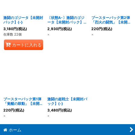
絞り込む
激闘のゴジータ【未開封
〔状態A-〕激闘のゴジ
ブースターパック第2弾
パック】{-}
ータ【未開封パック】
「烈火の闘気」【未開封
{-}
パック】{-}
3,180
円
(税込)
2,930
円
(税込)
220
円
(税込)
在庫数 22個
×
×
カートに入れる
ブースターパック第1弾
激闘の超戦士【未開封パ
「覚醒の鼓動」【未開封
ック】{-}
パック】{-}
220
円
(税込)
3,480
円
(税込)
×
×
ホーム