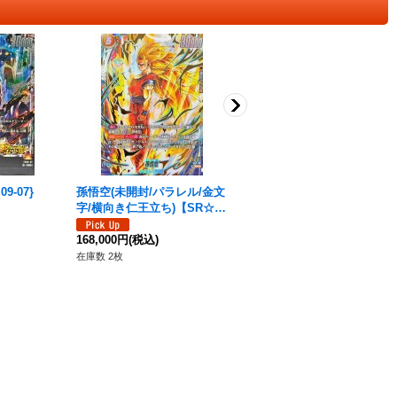
9-07}
孫悟空(未開封/パラレル/金文
最強の戦士たち【L】{FP-03
字/横向き仁王立ち)【SR☆】
0}
{FS11-07}
580円
(税込)
168,000円
(税込)
在庫数 1枚
在庫数 2枚