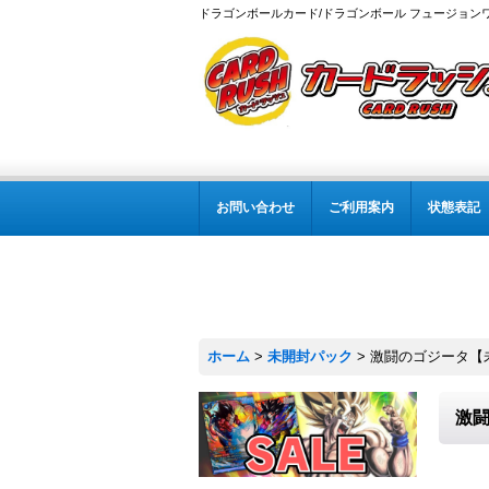
ドラゴンボールカード/ドラゴンボール フュージョン
お問い合わせ
ご利用案内
状態表記
ホーム
>
未開封パック
>
激闘のゴジータ【未
激闘