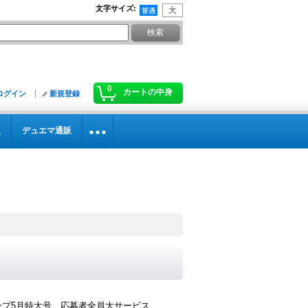
文字サイズ
:
0
カートの中身
ログイン
新規登録
販
デュエマ通販
ンプ5月特大号 応募者全員大サービス