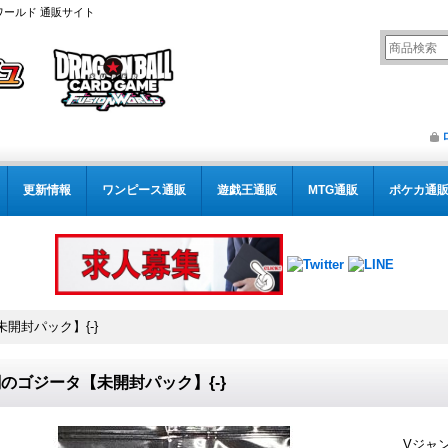
ワールド 通販サイト
更新情報
ワンピース通販
遊戯王通販
MTG通販
ポケカ通
開封パック】{-}
のゴジータ【未開封パック】{-}
Vジャ