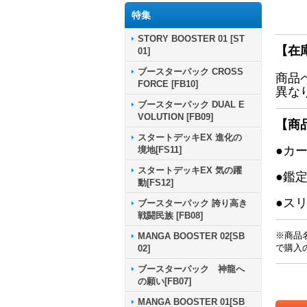
特集
STORY BOOSTER 01 [ST
【在
01]
ブースターパック CROSS
商品
FORCE [FB10]
異な
ブースターパック DUAL E
VOLUTION [FB09]
【商
スタートデッキEX 進化の
●カ
境地[FS11]
スタートデッキEX 気の躍
●鑑
動[FS12]
●ス
ブースターパック 誇り高き
戦闘民族 [FB08]
※商品
MANGA BOOSTER 02[SB
で購入
02]
ブースターパック 神龍へ
の願い[FB07]
MANGA BOOSTER 01[SB