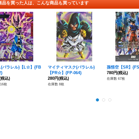
商品を買った人は、こんな商品も買っています
(パラレル)【L☆】{FB
マイティマスク(パラレル)
孫悟空【SR】{FS0
2}
【PR☆】{FP-064}
780円
(税込)
(税込)
280円
(税込)
在庫数 67枚
16枚
在庫数 8枚