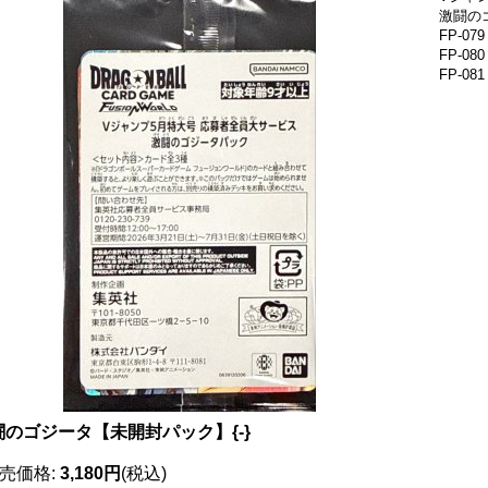
激闘の
FP-0
FP-0
FP-0
闘のゴジータ【未開封パック】{-}
売価格
:
3,180円
(税込)