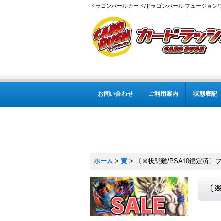
ドラゴンボールカード/ドラゴンボール フュージョン
お問い合わせ
ご利用案内
状態表記
ホーム
>
黄
>
〔※状態難/PSA10鑑定済〕フリ
〔※