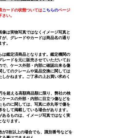
済カードの状態ついては
こちらの
ページ
下さい。
画像は実物写真ではなくイメージ写真と
すが、グレードやカードは商品名の通り
ます。
らは鑑定済商品となります。鑑定機関の
グレードを元に販売させていただいてお
ので、ケース外部・内部に確認出来る傷
関してのクレームや返品交換に関しては
たしかねます。ご了承の上お買い求めく
。
万円を超える高額商品類に限り、弊社の検
にケースの外部・内部に目立つ傷などを
たものに関しては、写真に赤丸等で傷を
等をして掲載している場合があります。
があるものは、イメージ写真ではなく実
となります。
数が2枚以上の場合でも、識別番号などを
する事はできません。