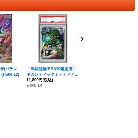
ザ(パラレ
〔※状態難/PSA10鑑定済〕
〔PSA10鑑定済〕孫悟空(パ
FS04-12}
ギガンティックミーティア
ラレル/金文字)【SR☆】{FS
(パラレル/金文字)【C☆】{F
11,800円
(税込)
09-07}
178,000円
(税込)
S03-15[FB02]}
在庫数 1枚
在庫数 1枚