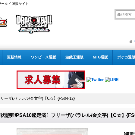
ワールド 通販サイト
更新情報
ワンピース通販
遊戯王通販
MTG通販
ポケカ通
ーザ(パラレル/金文字)【C☆】{FS04-12}
状態難/PSA10鑑定済〕フリーザ(パラレル/金文字)【C☆】{FS04
【鑑定