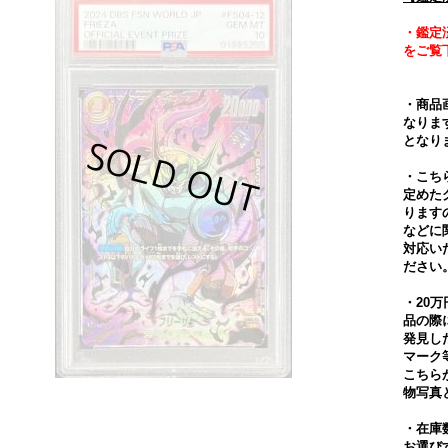
・鑑定
をご覧
・商品
なりま
となり
・こち
定めた
ります
などに
対応い
ださい
・20
品の際
発見し
マーク
こちら
物写真
・在庫
お選び