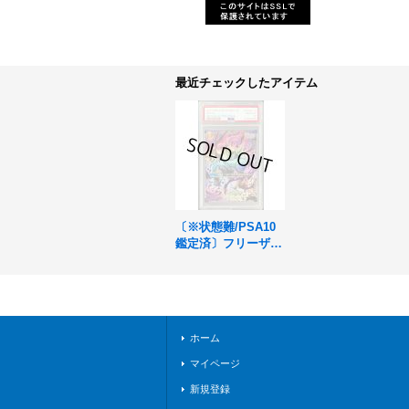
最近チェックしたアイテム
〔※状態難/PSA10
鑑定済〕フリーザ
(パラレル/金文字)
【C☆】{FS04-12}
ホーム
マイページ
新規登録