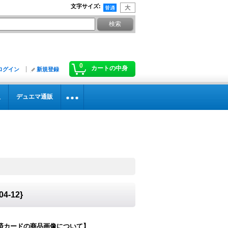
文字サイズ
:
0
カートの中身
ログイン
新規登録
販
デュエマ通販
-12}
済カードの商品画像について】