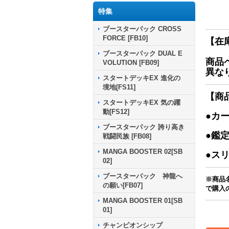
特集
ブースターパック CROSS
FORCE [FB10]
【在
ブースターパック DUAL E
商品
VOLUTION [FB09]
異な
スタートデッキEX 進化の
境地[FS11]
【商
スタートデッキEX 気の躍
動[FS12]
●カ
ブースターパック 誇り高き
●鑑
戦闘民族 [FB08]
MANGA BOOSTER 02[SB
●ス
02]
ブースターパック 神龍へ
※商品
の願い[FB07]
で購入
MANGA BOOSTER 01[SB
01]
チャンピオンシップ