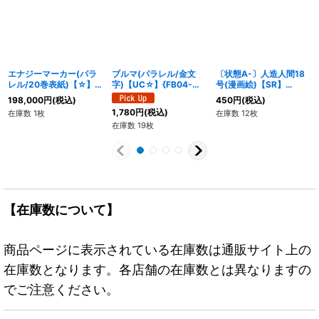
エナジーマーカー(パラ
ブルマ(パラレル/金文
〔状態A-〕人造人間18
レル/20巻表紙)【☆】
字)【UC☆】{FB04-
号(漫画絵)【SR】
{E-55}
068}
{SB01-004}
198,000
円
(税込)
450
円
(税込)
1,780
円
(税込)
在庫数 1枚
在庫数 12枚
在庫数 19枚
【在庫数について】
商品ページに表示されている在庫数は通販サイト上の
在庫数となります。各店舗の在庫数とは異なりますの
でご注意ください。