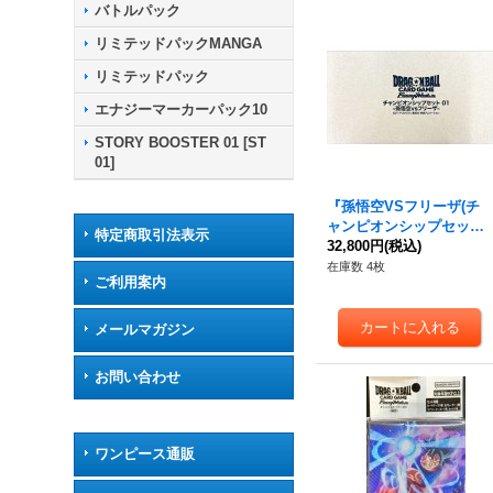
バトルパック
リミテッドパックMANGA
リミテッドパック
エナジーマーカーパック10
STORY BOOSTER 01 [ST
01]
『孫悟空VSフリーザ(チ
ャンピオンシップセット0
特定商取引法表示
1)』【サプライ】{-}
32,800円
(税込)
在庫数 4枚
ご利用案内
メールマガジン
お問い合わせ
ワンピース通販