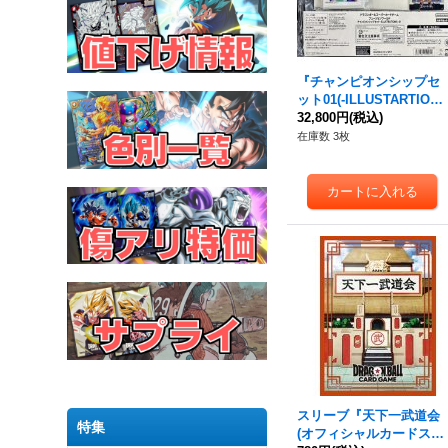
『チャンピオンシップセ
ット01(-ILLUSTARTION
S-)』【サプライ】{-}
32,800円
(税込)
在庫数 3枚
スリーブ『天下一武道会
特集
(オフィシャルカードスリ