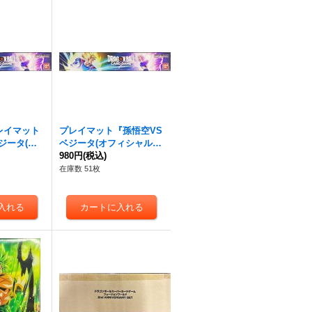
レイマット
プレイマット『孫悟空VS
ジータ(オ
ベジータ(オフィシャルプ
レイマット0
レイマット01)』【サプラ
980円
(税込)
】{-}
イ】{-}
在庫数 51枚