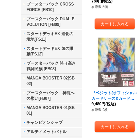
ーブ03)』【サプライ】{-}
780円
(税込)
ブースターパック CROSS
在庫数 5個
FORCE [FB10]
ブースターパック DUAL E
VOLUTION [FB09]
スタートデッキEX 進化の
境地[FS11]
スタートデッキEX 気の躍
動[FS12]
ブースターパック 誇り高き
戦闘民族 [FB08]
MANGA BOOSTER 02[SB
02]
『ベジット(オフィシャル
ブースターパック 神龍へ
カードケース&カードス
の願い[FB07]
リーブセット02)』【サプ
9,480円
(税込)
MANGA BOOSTER 01[SB
ライ】{-}
在庫数 9枚
01]
チャンピオンシップ
アルティメットバトル