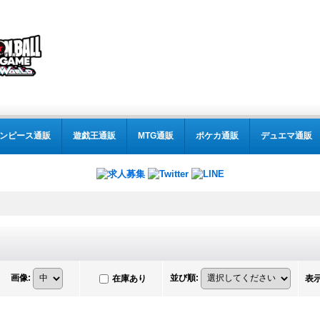
ンピース通販
遊戯王通販
MTG通販
ポケカ通販
デュエマ通販
画像
:
並び順
:
在庫あり
表