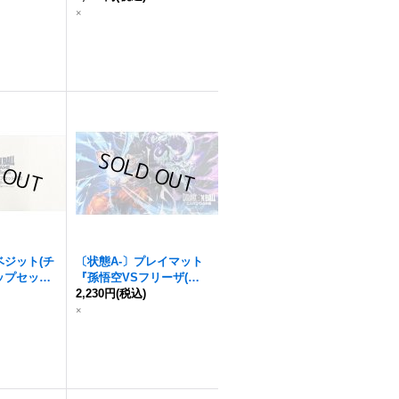
】{-}
イ】{-}
×
ベジット(チ
〔状態A-〕プレイマット
ップセット0
『孫悟空VSフリーザ(チ
】{-}
)
ャンピオンシップセット0
2,230円
(税込)
1)』【サプライ】{-}
×