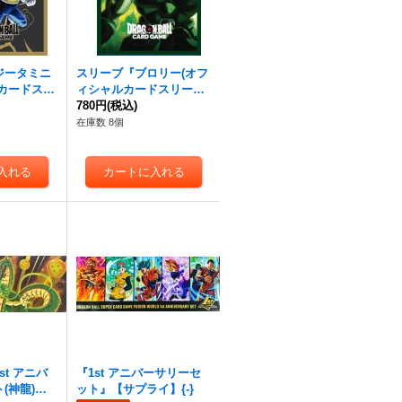
ジータミニ
スリーブ『ブロリー(オフ
カードスリ
ィシャルカードスリーブ0
プライ】{-}
3)』【サプライ】{-}
780円
(税込)
在庫数 8個
t アニバ
『1st アニバーサリーセ
(神龍)』
ット』【サプライ】{-}