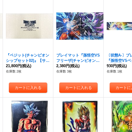
『ベジット(チャンピオン
プレイマット『孫悟空VS
〔状態A-〕プ
シップセット02)』【サプ
フリーザ(チャンピオンシ
『孫悟空VSベ
ライ】{-}
21,800円
(税込)
ップセット01)』【サプラ
2,380円
(税込)
フィシャルプ
930円
(税込)
イ】{-}
1)』【サプライ
在庫数 2枚
在庫数 3枚
在庫数 1枚