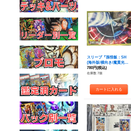
スリーブ『孫悟飯：SH
(海外版/横向き/魔貫光殺
砲)』66枚【サプライ】{-}
780円
(税込)
在庫数 7個