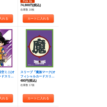
}
74,800円
(税込)
在庫数 10枚
空ミニ(オ
スリーブ『魔族マーク(オ
ードスリー
フィシャルカードスリー
プライ】{-}
ブ)』64枚【サプライ】{-}
480円
(税込)
在庫数 17個