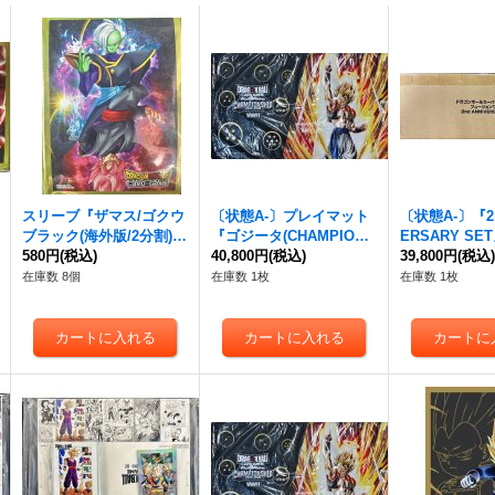
スリーブ『ザマス/ゴクウ
〔状態A-〕プレイマット
〔状態A-〕『2n
ブラック(海外版/2分割)』
『ゴジータ(CHAMPIONS
ERSARY S
66枚【サプライ】{-}
580円
(税込)
HIP 2025-2026 WAVE
40,800円
(税込)
イ】{-}
39,800円
(税込
1)』【サプライ】{-}
在庫数 8個
在庫数 1枚
在庫数 1枚