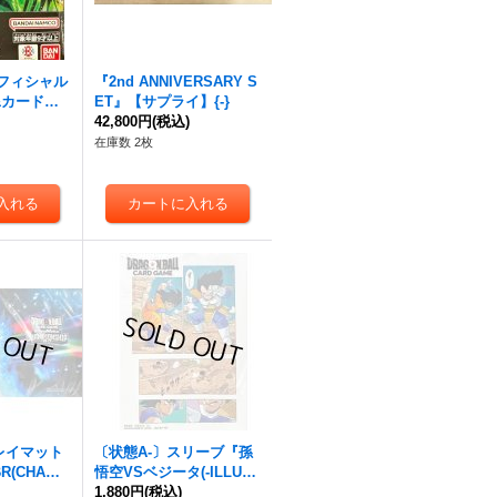
フィシャル
『2nd ANNIVERSARY S
&カードス
ET』【サプライ】{-}
 )』【サ
42,800円
(税込)
在庫数 2枚
レイマット
〔状態A-〕スリーブ『孫
(CHAMP
悟空VSベジータ(-ILLUST
27 WAVE
)
ARTIONS-01)』【サプラ
1,880円
(税込)