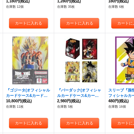
【サプライ】{-}
1,180円
(税込)
ンボール)』【サプライ】
1,280円
(税込)
【サプライ】{-
180円
(税込)
{-}
在庫数 12個
在庫数 35枚
在庫数 6枚
『ゴジータ(オフィシャル
『バーダック(オフィシャ
スリーブ『孫悟
カードケース&カードス
ルカードケース&カード
フィシャルカ
リーブセット03)』【サプ
10,800円
(税込)
スリーブセット01)』【サ
2,980円
(税込)
ブ)』64枚【サ
480円
(税込)
ライ】{-}
プライ】{-}
在庫数 11枚
在庫数 5枚
在庫数 16個