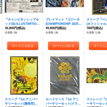
『チャンピオンシップセ
プレイマット『ゴジータ
スリーブ『ベ
ット02(-ILLUSTARTION
(CHAMPIONSHIP 2025-2
(オフィシャル
S-)』【サプライ】{-}
36,800円
(税込)
026 WAVE1)』【サプラ
49,800円
(税込)
ーブ03)』【サ
780円
(税込)
イ】{-}
在庫数 2枚
在庫数 1枚
在庫数 12個
スリーブ『1st アニバー
カードケース『1st アニ
ストレージ『1s
サリーセット(孫悟空)』
バーサリーセット(ドラゴ
ーサリーセット