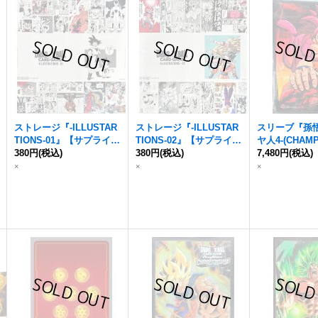
ストレージ『-ILLUSTAR
ストレージ『-ILLUSTAR
スリーブ『孫悟
TIONS-01』【サプライ】
TIONS-02』【サプライ】
ヤ人4-(CHAMP
{-}
380円
(税込)
{-}
380円
(税込)
2025-2026 W
7,480円
(税込)
枚【サプライ】{
×
×
×