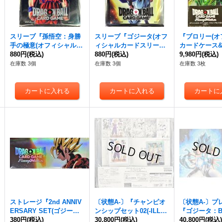
スリーブ『孫悟空：身勝
スリーブ『ゴジータ(オフ
『ブロリー(オ
手の極意(オフィシャルカ
ィシャルカードスリーブ0
カードケース
ードスリーブ04)』64枚
880円
(税込)
4)』64枚【サプライ】{-}
880円
(税込)
リーブセット04
9,980円
(税込)
【サプライ】{-}
プライ】{-}
在庫数 3個
在庫数 3個
在庫数 3枚
ストレージ『2nd ANNIV
〔状態A-〕『チャンピオ
〔状態A-〕プ
ERSARY SET(ゴジー
ンシップセット02(-ILLU
『ゴジータ：BR
タ)』【サプライ】{-}
380円
(税込)
STARTIONS-)』【サプラ
30,800円
(税込)
IONSHIP 26-
40,800円
(税込