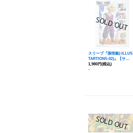
スリーブ『孫悟飯(-ILLUS
TARTIONS-02)』【サプ
ライ】{-}
1,980円
(税込)
×