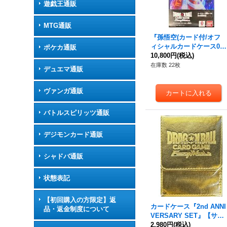
遊戯王通販
MTG通販
『孫悟空(カード付/オフ
ィシャルカードケース0
ポケカ通販
1)』【サプライ】{-}
10,800円
(税込)
在庫数 22枚
デュエマ通販
ヴァンガ通販
バトルスピリッツ通販
デジモンカード通販
シャドバ通販
状態表記
【初回購入の方限定】返
カードケース『2nd ANNI
品・返金制度について
VERSARY SET』【サプ
ライ】{-}
2,980円
(税込)