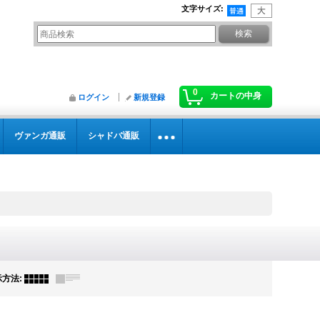
文字サイズ
:
0
カートの中身
ログイン
新規登録
ヴァンガ通販
シャドバ通販
示方法
: