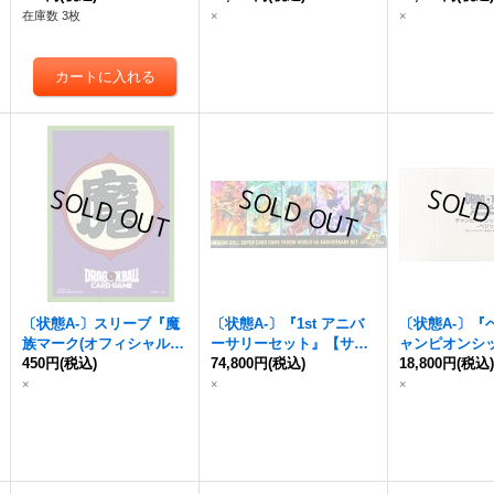
イ】{-}
1)』【サプライ
在庫数 3枚
×
×
〔状態A-〕スリーブ『魔
〔状態A-〕『1st アニバ
〔状態A-〕『
族マーク(オフィシャルカ
ーサリーセット』【サプ
ャンピオンシ
ードスリーブ)』64枚【サ
450円
(税込)
ライ】{-}
74,800円
(税込)
2)』【サプライ
18,800円
(税込
プライ】{-}
×
×
×