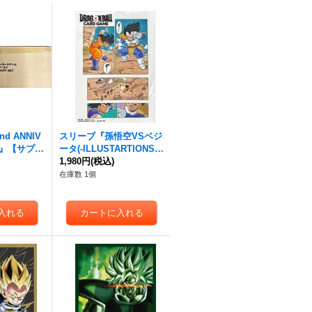
d ANNIV
スリーブ『孫悟空VSベジ
ET』【サプラ
ータ(-ILLUSTARTIONS-0
)
1)』【サプライ】{-}
1,980円
(税込)
在庫数 1個