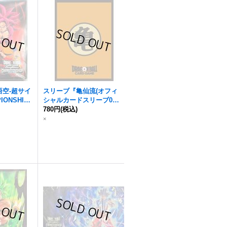
空-超サイ
スリーブ『亀仙流(オフィ
IONSHIP
シャルカードスリーブ0
AVE2)』64
3)』【サプライ】{-}
780円
(税込)
-}
×