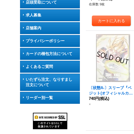
店頭受取について
在庫数 9枚
求人募集
店舗案内
プライバシーポリシー
カードの梱包方法について
よくあるご質問
いたずら注文、なりすまし
注文について
〔状態A-〕スリーブ『ベ
ジット(オフィシャルカー
リーダー別一覧
ドスリーブ02)』64枚【サ
740円
(税込)
プライ】{-}
×