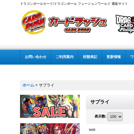
ドラゴンボールカード/ドラゴンボール フュージョンワールド 通販サイト
お問い合わせ
ご利用案内
状態表記
更新情報
ワ
ホーム
>
サプライ
サプライ
表示数
:
94
件