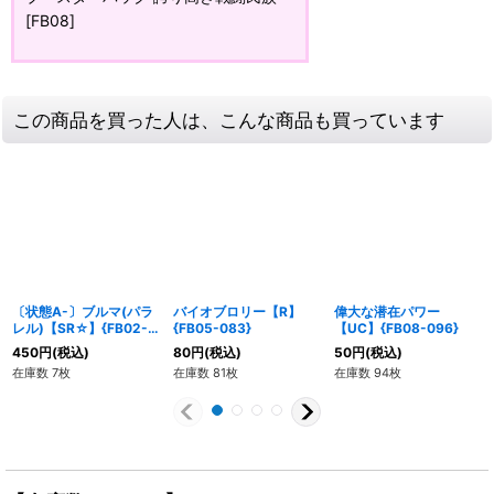
[FB08]
この商品を買った人は、こんな商品も買っています
〔状態A-〕ブルマ(パラ
バイオブロリー【R】
偉大な潜在パワー
レル)【SR☆】{FB02-
{FB05-083}
【UC】{FB08-096}
130}
450
円
(税込)
80
円
(税込)
50
円
(税込)
在庫数 7枚
在庫数 81枚
在庫数 94枚