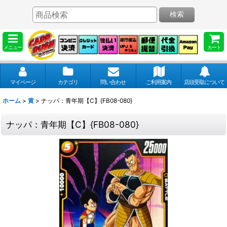
検索
メニュー
カート
マイページ
カテゴリ
問い合わせ
ご利用案内
店頭受取について
ホーム
>
黄
>
ナッパ：青年期【C】{FB08-080}
ナッパ：青年期【C】{FB08-080}