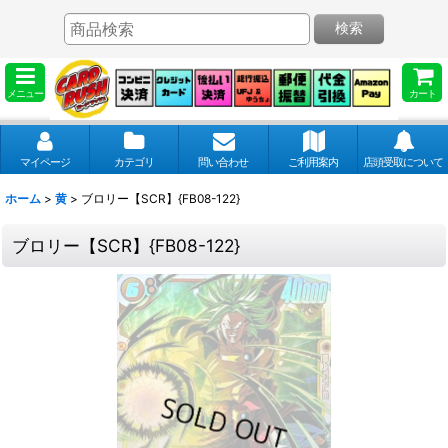
検索
メニュー
カート
マイページ
カテゴリ
問い合わせ
ご利用案内
店頭受取について
ホーム
>
黄
>
ブロリー【SCR】{FB08-122}
ブロリー【SCR】{FB08-122}