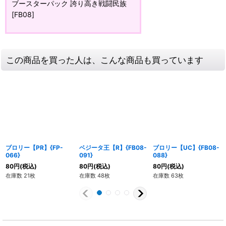
ブースターパック 誇り高き戦闘民族
[FB08]
この商品を買った人は、こんな商品も買っています
ブロリー【PR】{FP-
ベジータ王【R】{FB08-
ブロリー【UC】{FB08-
066}
091}
088}
80
円
(税込)
80
円
(税込)
80
円
(税込)
在庫数 21枚
在庫数 48枚
在庫数 63枚