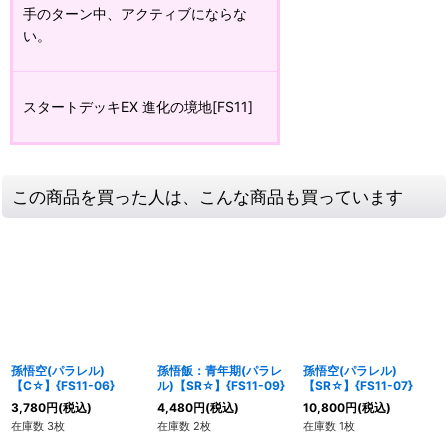
手のターン中、アクティブにならな
い。
スタートデッキEX 進化の境地[FS11]
この商品を買った人は、こんな商品も買っています
孫悟空(パラレル)
孫悟飯：青年期(パラレ
孫悟空(パラレル)
【C☆】{FS11-06}
ル)【SR☆】{FS11-09}
【SR☆】{FS11-07}
3,780
円
(税込)
4,480
円
(税込)
10,800
円
(税込)
在庫数 3枚
在庫数 2枚
在庫数 1枚