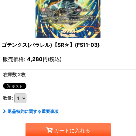
ゴテンクス(パラレル)【SR☆】{FS11-03}
販売価格
:
4,280
円
(税込)
在庫数 2枚
数量
:
返品特約に関する重要事項
カートに入れる