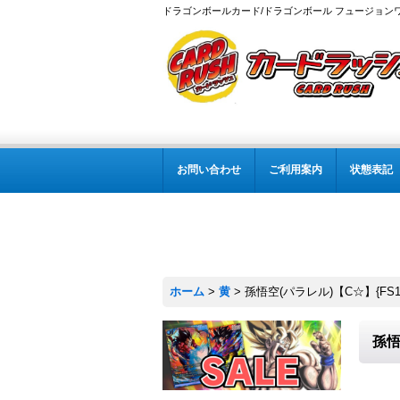
ドラゴンボールカード/ドラゴンボール フュージョン
お問い合わせ
ご利用案内
状態表記
ホーム
>
黄
>
孫悟空(パラレル)【C☆】{FS11
孫悟