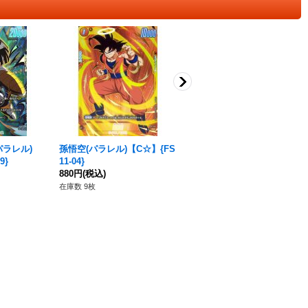
パラレル)
孫悟空(パラレル)【C☆】{FS
孫悟空(パラレル)【C☆】{FS
9}
11-04}
11-06}
880円
(税込)
3,780円
(税込)
在庫数 9枚
在庫数 3枚