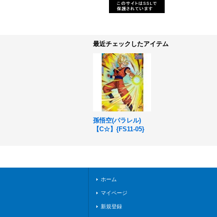
最近チェックしたアイテム
孫悟空(パラレル)
【C☆】{FS11-05}
ホーム
マイページ
新規登録