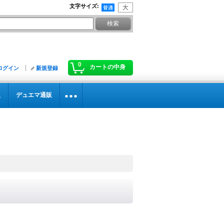
文字サイズ
:
0
カートの中身
ログイン
新規登録
販
デュエマ通販