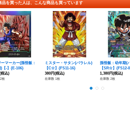
商品を買った人は、こんな商品も買っています
ジーマーカー(孫悟飯：
ミスター・サタン(パラレル)
孫悟飯：幼年期(
【-】{E-106}
【C☆】{FS11-16}
【SR☆】{FS12-0
(税込)
380円
(税込)
1,380円
(税込)
2枚
在庫数 1枚
在庫数 2枚