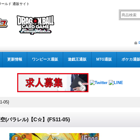
ワールド 通販サイト
更新情報
ワンピース通販
遊戯王通販
MTG通販
ポケカ通
-05}
空(パラレル)【C☆】{FS11-05}