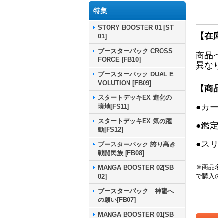
特集
STORY BOOSTER 01 [ST
【在
01]
ブースターパック CROSS
商品
FORCE [FB10]
異な
ブースターパック DUAL E
VOLUTION [FB09]
【商
スタートデッキEX 進化の
●カ
境地[FS11]
スタートデッキEX 気の躍
●鑑
動[FS12]
●ス
ブースターパック 誇り高き
戦闘民族 [FB08]
※商品
MANGA BOOSTER 02[SB
で購入
02]
ブースターパック 神龍へ
の願い[FB07]
MANGA BOOSTER 01[SB