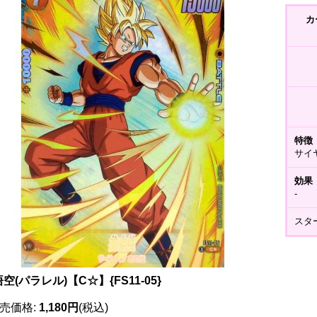
カ
特徴
サイ
効果
-
スター
空(パラレル)【C☆】{FS11-05}
売価格
:
1,180円
(税込)