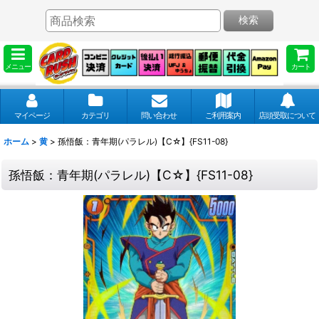
検索
メニュー
カート
マイページ
カテゴリ
問い合わせ
ご利用案内
店頭受取について
ホーム
>
黄
>
孫悟飯：青年期(パラレル)【C☆】{FS11-08}
孫悟飯：青年期(パラレル)【C☆】{FS11-08}