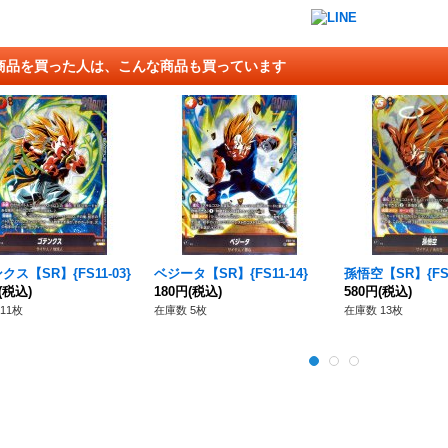
商品を買った人は、こんな商品も買っています
クス【SR】{FS11-03}
ベジータ【SR】{FS11-14}
孫悟空【SR】{FS1
(税込)
180円
(税込)
580円
(税込)
11枚
在庫数 5枚
在庫数 13枚