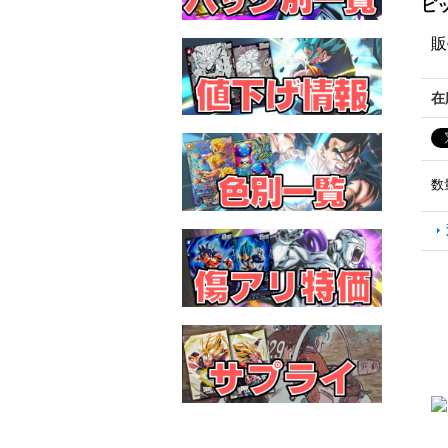
ピッ
販
在
数