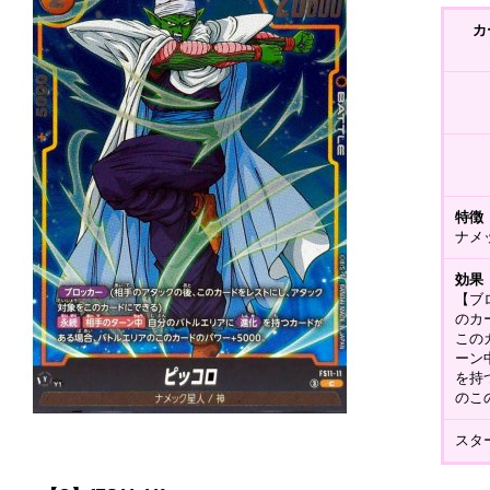
カ
特徴
ナメ
効果
【ブ
のカ
この
ーン
を持
のこ
スター