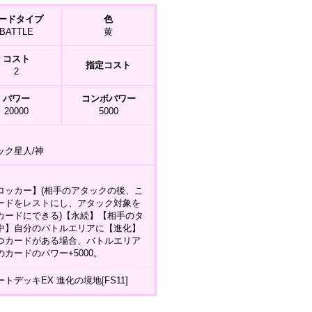
ードタイプ
色
BATTLE
黄
コスト
指定コスト
2
パワー
コンボパワー
20000
5000
ック星人/神
ロッカー】(相手のアタックの後、こ
ードをレストにし、アタック対象を
カードにできる)【永続】【相手のタ
中】自分のバトルエリアに【進化】
つカードがある場合、バトルエリア
のカードのパワー+5000。
トデッキEX 進化の境地[FS11]