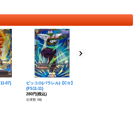
1-07}
ピッコロ(パラレル)【C☆】
ピッコロ【C】{FS01-11}
{FS11-11}
80円
(税込)
280円
(税込)
在庫数 239枚
在庫数 9枚