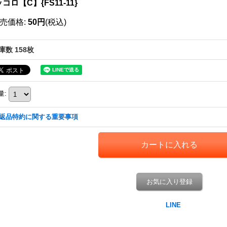
コロ【C】{FS11-11}
売価格
:
50円
(税込)
庫数 158枚
量
:
返品特約に関する重要事項
お気に入り登録