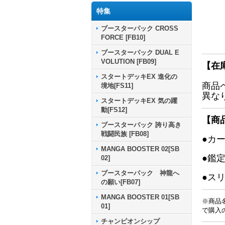
特集
ブースターパック CROSS
FORCE [FB10]
ブースターパック DUAL E
VOLUTION [FB09]
【在
スタートデッキEX 進化の
商品
境地[FS11]
異な
スタートデッキEX 気の躍
動[FS12]
【商
ブースターパック 誇り高き
戦闘民族 [FB08]
●カ
MANGA BOOSTER 02[SB
●鑑
02]
ブースターパック 神龍へ
●ス
の願い[FB07]
MANGA BOOSTER 01[SB
※商品
01]
で購入
チャンピオンシップ