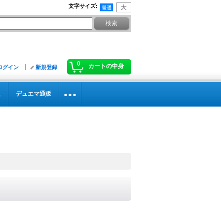
文字サイズ
:
0
カートの中身
ログイン
新規登録
販
デュエマ通販