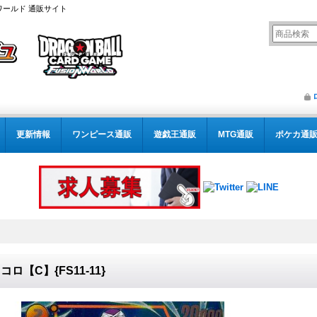
ワールド 通販サイト
更新情報
ワンピース通販
遊戯王通販
MTG通販
ポケカ通
コロ【C】{FS11-11}