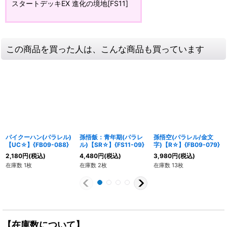
スタートデッキEX 進化の境地[FS11]
この商品を買った人は、こんな商品も買っています
パイクーハン(パラレル)
孫悟飯：青年期(パラレ
孫悟空(パラレル/金文
【UC☆】{FB09-088}
ル)【SR☆】{FS11-09}
字)【R☆】{FB09-079}
2,180
円
(税込)
4,480
円
(税込)
3,980
円
(税込)
在庫数 1枚
在庫数 2枚
在庫数 13枚
【在庫数について】