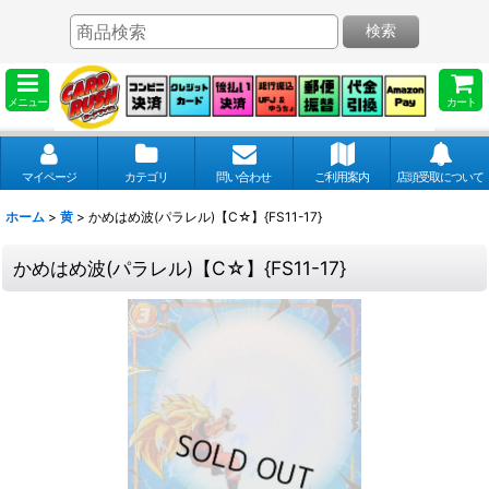
検索
メニュー
カート
マイページ
カテゴリ
問い合わせ
ご利用案内
店頭受取について
ホーム
>
黄
>
かめはめ波(パラレル)【C☆】{FS11-17}
かめはめ波(パラレル)【C☆】{FS11-17}