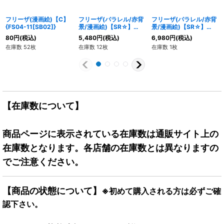
フリーザ(漫画絵)【C】
フリーザ(パラレル/赤背
フリーザ(パラレル/赤背
{FS04-11[SB02]}
景/漫画絵)【SR☆】
景/漫画絵)【SR☆】
{SB02-053}
{SB02-054}
80
円
(税込)
5,480
円
(税込)
6,980
円
(税込)
在庫数 52枚
在庫数 12枚
在庫数 1枚
【在庫数について】
商品ページに表示されている在庫数は通販サイト上の
在庫数となります。各店舗の在庫数とは異なりますの
でご注意ください。
【商品の状態について】
※初めて購入される方は必ずご確
認下さい。