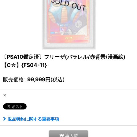
〔PSA10鑑定済〕フリーザ(パラレル/赤背景/漫画絵)
【C☆】{FS04-11}
販売価格
:
99,999
円
(税込)
×
返品特約に関する重要事項
再入荷