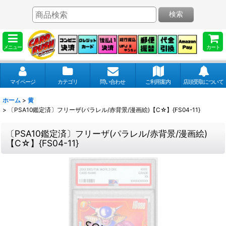
検索
メニュー
カート
マイページ
カテゴリ
問い合わせ
ご利用案内
店頭受取について
ホーム
>
黄
>
〔PSA10鑑定済〕フリーザ(パラレル/赤背景/漫画絵)【C☆】{FS04-11}
〔PSA10鑑定済〕フリーザ(パラレル/赤背景/漫画絵)
【C☆】{FS04-11}