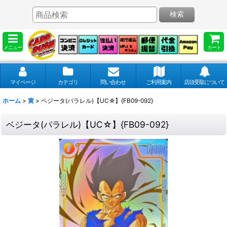
検索
メニュー
カート
マイページ
カテゴリ
問い合わせ
ご利用案内
店頭受取について
ホーム
>
黄
>
ベジータ(パラレル)【UC☆】{FB09-092}
ベジータ(パラレル)【UC☆】{FB09-092}