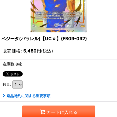
ベジータ(パラレル)【UC☆】{FB09-092}
販売価格
:
5,480
円
(税込)
在庫数 8枚
数量
:
返品特約に関する重要事項
カートに入れる