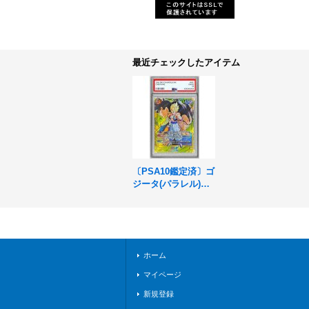
最近チェックしたアイテム
〔PSA10鑑定済〕ゴ
ジータ(パラレル)
【SCR☆☆】{FB09-
122}
ホーム
マイページ
新規登録