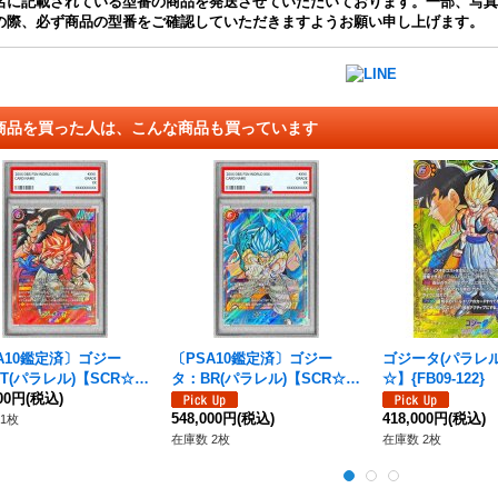
名に記載されている型番の商品を発送させていただいております。一部、写真
の際、必ず商品の型番をご確認していただきますようお願い申し上げます。
商品を買った人は、こんな商品も買っています
A10鑑定済〕ゴジー
〔PSA10鑑定済〕ゴジー
ゴジータ(パラレル
T(パラレル)【SCR☆
タ：BR(パラレル)【SCR☆
☆】{FB09-122}
B09-123}
000円
(税込)
☆】{FB09-121}
548,000円
(税込)
418,000円
(税込)
1枚
在庫数 2枚
在庫数 2枚