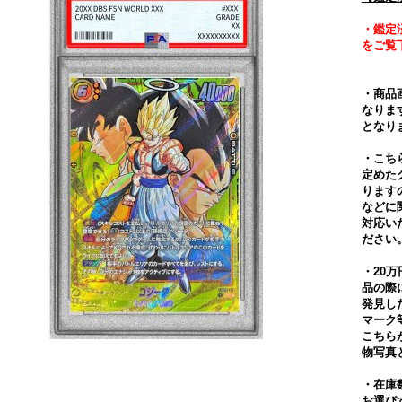
・鑑定
をご覧
・商品
なりま
となり
・こち
定めた
ります
などに
対応い
ださい
・20
品の際
発見し
マーク
こちら
物写真
・在庫
お選び