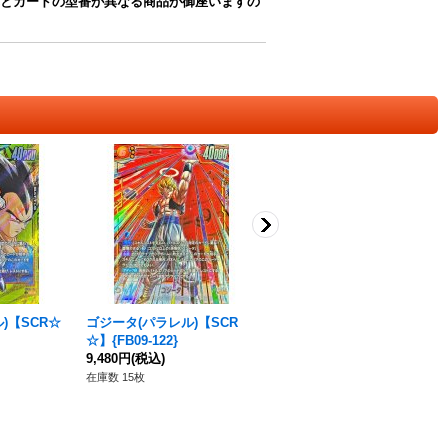
とカードの型番が異なる商品が御座いますの
)【SCR☆
ゴジータ(パラレル)【SCR
ゴジータ【SCR】{FB09-12
☆】{FB09-122}
2}
9,480円
(税込)
2,480円
(税込)
在庫数 15枚
在庫数 6枚