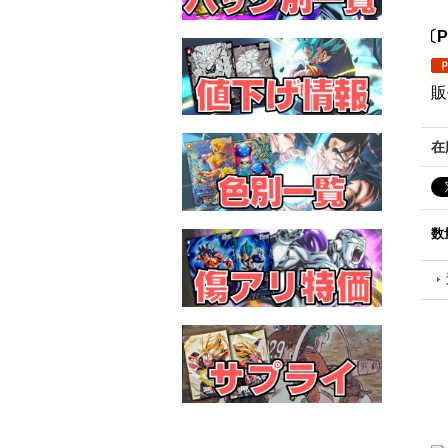
〔P
販
在
数