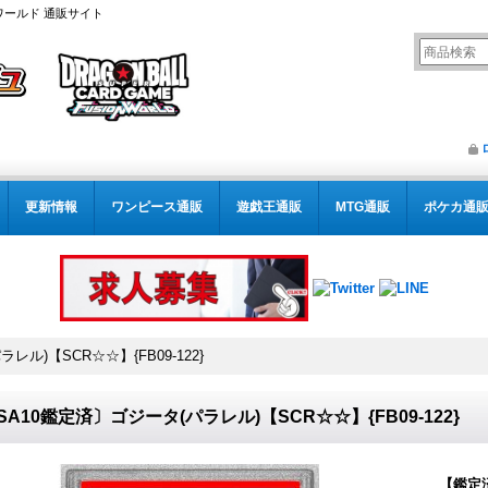
ワールド 通販サイト
更新情報
ワンピース通販
遊戯王通販
MTG通販
ポケカ通
レル)【SCR☆☆】{FB09-122}
SA10鑑定済〕ゴジータ(パラレル)【SCR☆☆】{FB09-122}
【鑑定