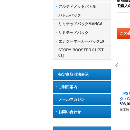
※商品
で購入
アルティメットバトル
バトルパック
リミテッドパックMANGA
リミテッドパック
この
エナジーマーカーパック10
STORY BOOSTER 01 [ST
01]
特定商取引法表示
ご利用案内
〔PS
タ：G
メールマガジン
☆】{F
598,
在庫数 
お問い合わせ