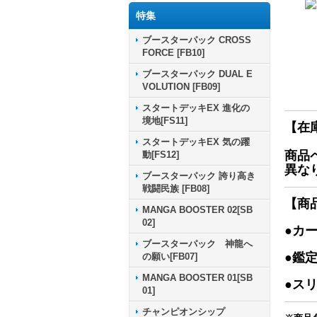
特集
ブースターパック CROSS
FORCE [FB10]
ブースターパック DUAL E
VOLUTION [FB09]
スタートデッキEX 進化の
境地[FS11]
【在
スタートデッキEX 気の躍
商品
動[FS12]
異な
ブースターパック 誇り高き
戦闘民族 [FB08]
【商
MANGA BOOSTER 02[SB
02]
●カ
ブースターパック 神龍へ
●鑑
の願い[FB07]
MANGA BOOSTER 01[SB
●ス
01]
チャンピオンシップ