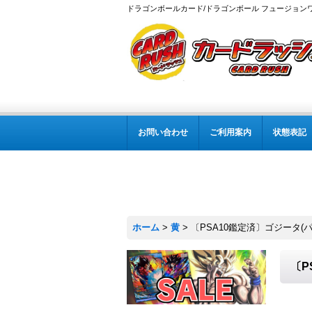
ドラゴンボールカード/ドラゴンボール フュージョン
お問い合わせ
ご利用案内
状態表記
ホーム
>
黄
>
〔PSA10鑑定済〕ゴジータ(パラ
〔P