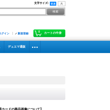
文字サイズ
:
0
カートの中身
ログイン
新規登録
販
デュエマ通販
済カードの商品画像について】