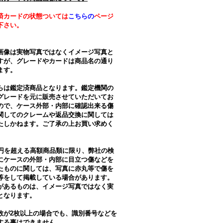
済カードの状態ついては
こちらの
ページ
下さい。
画像は実物写真ではなくイメージ写真と
すが、グレードやカードは商品名の通り
ます。
らは鑑定済商品となります。鑑定機関の
グレードを元に販売させていただいてお
ので、ケース外部・内部に確認出来る傷
関してのクレームや返品交換に関しては
たしかねます。ご了承の上お買い求めく
。
万円を超える高額商品類に限り、弊社の検
にケースの外部・内部に目立つ傷などを
たものに関しては、写真に赤丸等で傷を
等をして掲載している場合があります。
があるものは、イメージ写真ではなく実
となります。
数が2枚以上の場合でも、識別番号などを
する事はできません。