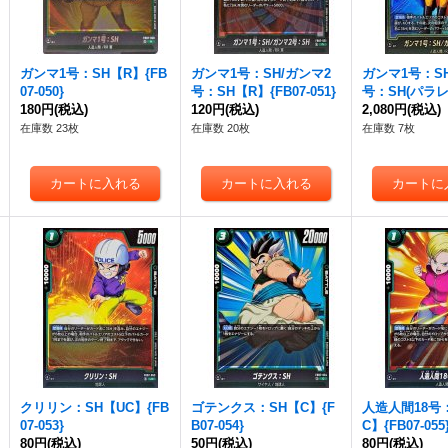
ガンマ1号：SH【R】{FB
ガンマ1号：SH/ガンマ2
ガンマ1号：S
07-050}
号：SH【R】{FB07-051}
号：SH(パラレ
180円
(税込)
120円
(税込)
☆】{FB07-051
2,080円
(税込)
在庫数 23枚
在庫数 20枚
在庫数 7枚
クリリン：SH【UC】{FB
ゴテンクス：SH【C】{F
人造人間18号
07-053}
B07-054}
C】{FB07-055
80円
(税込)
50円
(税込)
80円
(税込)