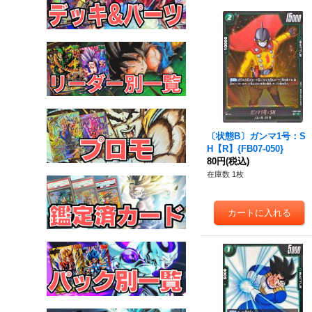
〔状態B〕ガンマ1号：S
H【R】{FB07-050}
80円
(税込)
在庫数 1枚