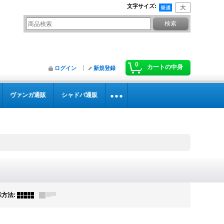
文字サイズ
:
0
カートの中身
ログイン
新規登録
ヴァンガ通販
シャドバ通販
示方法
: