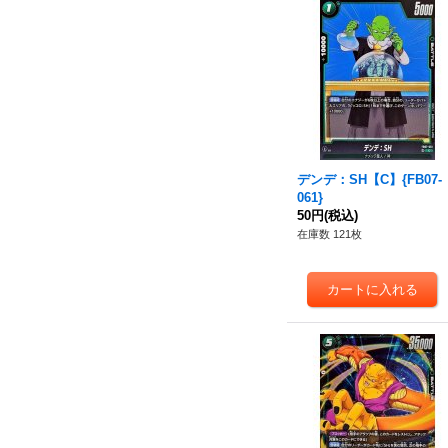
デンデ：SH【C】{FB07-
061}
50円
(税込)
在庫数 121枚