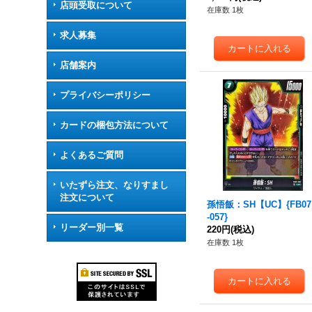
店頭受取について
在庫数 1枚
求人募集
店舗案内
プライバシーポリシー
カードの梱包方法について
よくあるご質問
いたずら注文、なりすまし
注文について
孫悟飯：SH【UC】{FB07
-057}
リーダー別一覧
220円
(税込)
在庫数 1枚