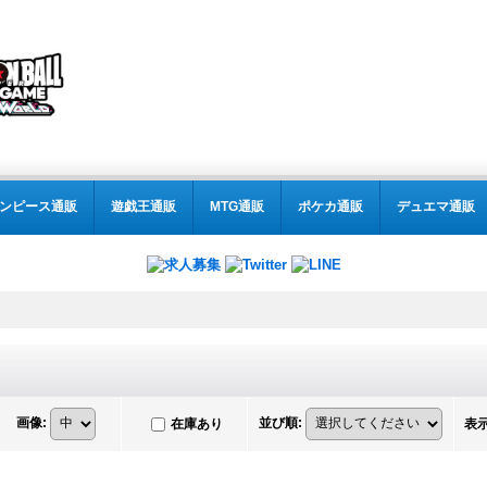
ンピース通販
遊戯王通販
MTG通販
ポケカ通販
デュエマ通販
画像
:
並び順
:
在庫あり
表