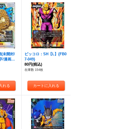
(未開封/
ピッコロ：SH【L】{FB0
字/漫画絵)
7-049}
-054}
)
80円
(税込)
在庫数 154枚