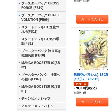
在庫数 136枚
ブースターパック CROSS
FORCE [FB10]
ブースターパック DUAL E
VOLUTION [FB09]
スタートデッキEX 進化の
境地[FS11]
スタートデッキEX 気の躍
動[FS12]
ブースターパック 誇り高き
戦闘民族 [FB08]
MANGA BOOSTER 02[SB
02]
孫悟空(パラレル)【SCR
ブースターパック 神龍へ
☆☆】{FB05-119}
の願い[FB07]
MANGA BOOSTER 01[SB
278,000円
(税込)
01]
在庫数 3枚
チャンピオンシップ
アルティメットバトル