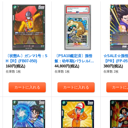
〔状態A-〕ガンマ1号：S
〔PSA10鑑定済〕孫悟
☆SALE☆孫
H【R】{FB07-050}
飯：幼年期(パラレル/金
【PR】{FP-05
160円
(税込)
文字/漫画絵)【SR☆】{F
44,800円
(税込)
380円
(税込)
B05-054}
在庫数 1枚
在庫数 1枚
在庫数 2枚