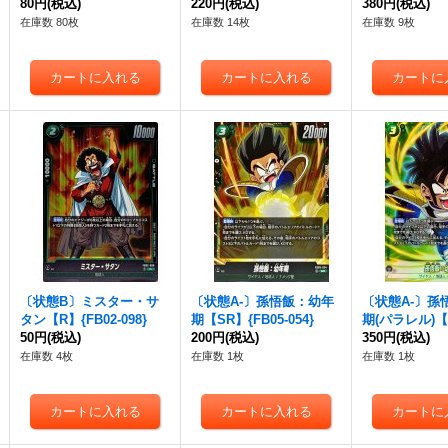
80円
(税込)
220円
(税込)
380円
(税込)
在庫数 80枚
在庫数 14枚
在庫数 9枚
〔状態B〕ミスター・サ
〔状態A-〕孫悟飯：幼年
〔状態A-〕孫
タン【R】{FB02-098}
期【SR】{FB05-054}
期(パラレル)【
50円
(税込)
200円
(税込)
B05-054}
350円
(税込)
在庫数 4枚
在庫数 1枚
在庫数 1枚