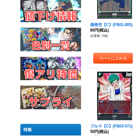
孫悟空【C】{FB01-085}
80円
(税込)
在庫数 79枚
ブルマ【C】{FB03-071}
特集
50円
(税込)