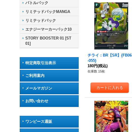
バトルパック
リミテッドパックMANGA
リミテッドパック
エナジーマーカーパック10
STORY BOOSTER 01 [ST
01]
チライ：BR【SR】{FB06
-055}
特定商取引法表示
180円
(税込)
在庫数 15枚
ご利用案内
メールマガジン
お問い合わせ
ワンピース通販