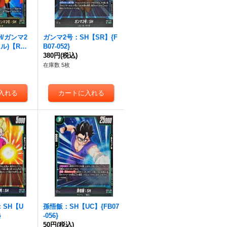
H/ガンマ2
ガンマ2号：SH【SR】{F
ル)【R
B07-052}
}
380円
(税込)
在庫数 5枚
：SH【U
孫悟飯：SH【UC】{FB07
}
-056}
50円
(税込)