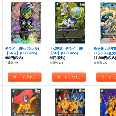
チライ：BR(パラレル)
〔状態B〕チライ：BR
孫悟飯：幼年期
【SR☆】{FB06-055}
【SR】{FB06-055}
パラレル/金文
980円
(税込)
80円
(税込)
【SR☆】{FB05
17,800円
(税込
在庫数 7枚
在庫数 1枚
在庫数 1枚