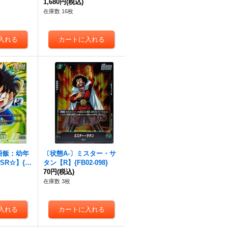
1,680円
(税込)
在庫数 16枚
悟飯：幼年
〔状態A-〕ミスター・サ
SR☆】{F
タン【R】{FB02-098}
70円
(税込)
在庫数 3枚