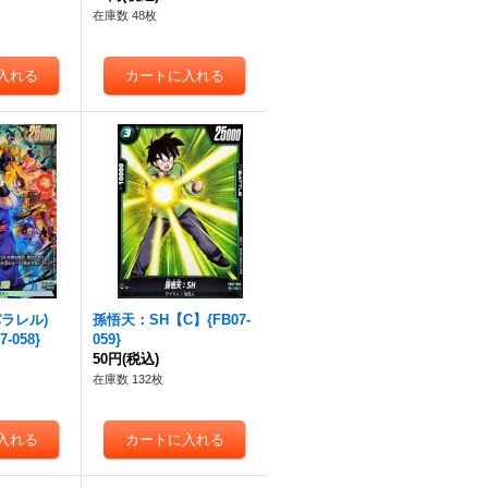
在庫数 48枚
パラレル)
孫悟天：SH【C】{FB07-
-058}
059}
50円
(税込)
在庫数 132枚