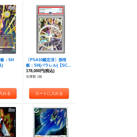
悟飯：SH
〔PSA10鑑定済〕孫悟
1}
飯：SH(パラレル)【SCR
☆☆】{FB07-121}
178,000円
(税込)
在庫数 1枚