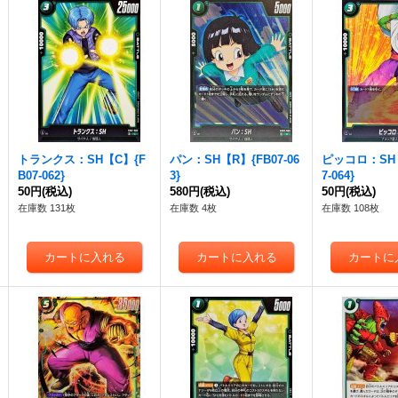
トランクス：SH【C】{F
パン：SH【R】{FB07-06
ピッコロ：SH【
B07-062}
3}
7-064}
50円
(税込)
580円
(税込)
50円
(税込)
在庫数 131枚
在庫数 4枚
在庫数 108枚