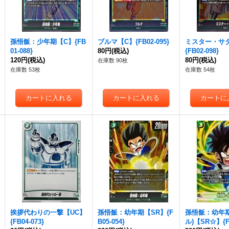
孫悟飯：少年期【C】{FB
ブルマ【C】{FB02-095}
ミスター・サ
01-088}
80円
(税込)
{FB02-098}
120円
(税込)
80円
(税込)
在庫数 90枚
在庫数 53枚
在庫数 54枚
挨拶代わりの一撃【UC】
孫悟飯：幼年期【SR】{F
孫悟飯：幼年期
{FB04-073}
B05-054}
ル)【SR☆】{FB