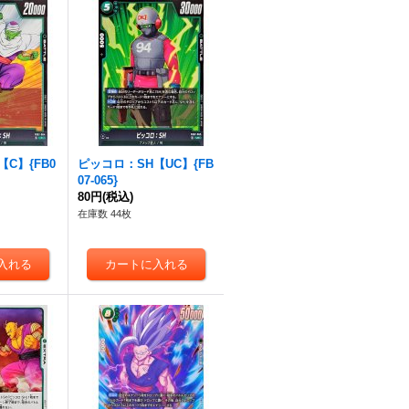
C】{FB0
ピッコロ：SH【UC】{FB
07-065}
80円
(税込)
在庫数 44枚