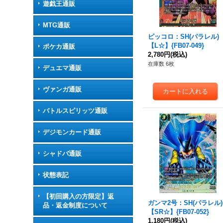
遊戯王通販
MTG通販
ピッコロ：SH(パラレル)
【L☆】{FB07-049}
ポケカ通販
2,780円
(税込)
在庫数 6枚
デュエマ通販
ヴァンガ通販
バトルスピリッツ通販
デジモンカード通販
シャドバ通販
状態表記
【初回購入の方限定】返
ガンマ2号：SH(パラレル)
品・返金制度について
【SR☆】{FB07-052}
1,180円
(税込)