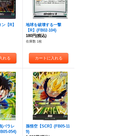
タン【R】
地球を破壊する一撃
【R】{FB02-104}
180円
(税込)
在庫数 1枚
(パラレ
孫悟空【SCR】{FB05-11
05-054}
9}