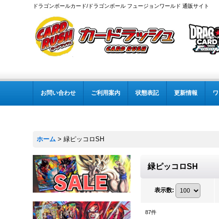
ドラゴンボールカード/ドラゴンボール フュージョンワールド 通販サイト
お問い合わせ
ご利用案内
状態表記
更新情報
ワ
ホーム
>
緑ピッコロSH
緑ピッコロSH
表示数
:
87
件