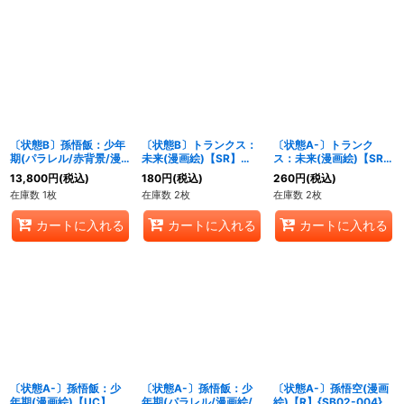
〔状態B〕孫悟飯：少年
〔状態B〕トランクス：
〔状態A-〕トランク
期(パラレル/赤背景/漫
未来(漫画絵)【SR】
ス：未来(漫画絵)【SR】
画絵)【R☆】{SB02-
{SB02-012}
{SB02-012}
13,800
円
(税込)
180
円
(税込)
260
円
(税込)
006}
在庫数 1枚
在庫数 2枚
在庫数 2枚
カートに入れる
カートに入れる
カートに入れる
〔状態A-〕孫悟飯：少
〔状態A-〕孫悟飯：少
〔状態A-〕孫悟空(漫画
年期(漫画絵)【UC】
年期(パラレル/漫画絵/
絵)【R】{SB02-004}