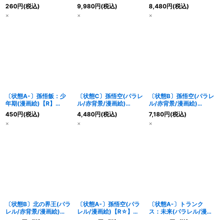
漫画絵)【UC☆】
{FP-057}
260
円
(税込)
9,980
円
(税込)
8,480
円
(税込)
{SB02-011}
×
×
×
〔状態A-〕孫悟飯：少
〔状態C〕孫悟空(パラレ
〔状態B〕孫悟空(パラレ
年期(漫画絵)【R】
ル/赤背景/漫画絵)
ル/赤背景/漫画絵)
{SB02-006}
【UC☆】{SB02-003}
【UC☆】{SB02-003}
450
円
(税込)
4,480
円
(税込)
7,180
円
(税込)
×
×
×
〔状態B〕北の界王(パラ
〔状態A-〕孫悟空(パラ
〔状態A-〕トランク
レル/赤背景/漫画絵)
レル/漫画絵)【R☆】
ス：未来(パラレル/漫画
【C☆】{SB02-002}
{SB02-004}
絵)【R☆】{SB02-010}