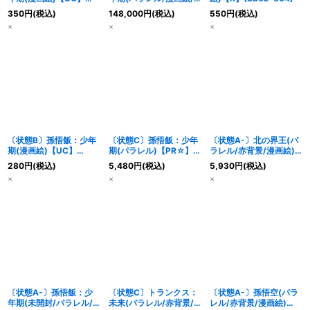
{SB02-007}
金文字)【UC☆】
350
円
(税込)
148,000
円
(税込)
550
円
(税込)
{SB02-007}
×
×
×
〔状態B〕孫悟飯：少年
〔状態C〕孫悟飯：少年
〔状態A-〕北の界王(パ
期(漫画絵)【UC】
期(パラレル)【PR☆】
ラレル/赤背景/漫画絵)
{SB02-007}
{FP-057}
【C☆】{SB02-002}
280
円
(税込)
5,480
円
(税込)
5,930
円
(税込)
×
×
×
〔状態A-〕孫悟飯：少
〔状態C〕トランクス：
〔状態A-〕孫悟空(パラ
年期(未開封/パラレル/
未来(パラレル/赤背景/
レル/赤背景/漫画絵)