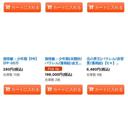
カートに入れる
カートに入れる
カートに入れる
孫悟飯：少年期【PR】
孫悟飯：少年期(未開封/
北の界王(パラレル/赤背
{FP-057}
パラレル/漫画絵/金文
景/漫画絵)【C☆】
字)【UC☆】{SB02-
{SB02-002}
280
円
(税込)
6,480
円
(税込)
007}
198,000
円
(税込)
在庫数 10枚
在庫数 9枚
在庫数 2枚
カートに入れる
カートに入れる
カートに入れる