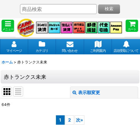
検索
メニュー
カート
マイページ
カテゴリ
問い合わせ
ご利用案内
店頭受取について
ホーム
>
赤トランクス未来
赤トランクス未来
表示順変更
閉じる
64
件
表示数
:
1
2
次
»
並び順
: