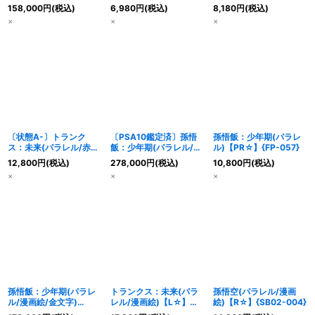
漫画絵/金文字)
漫画絵)【UC☆】
【UC☆】{SB02-003}
158,000
円
(税込)
6,980
円
(税込)
8,180
円
(税込)
【UC☆】{SB02-007}
{SB02-011}
×
×
×
〔状態A-〕トランク
〔PSA10鑑定済〕孫悟
孫悟飯：少年期(パラレ
ス：未来(パラレル/赤背
飯：少年期(パラレル/漫
ル)【PR☆】{FP-057}
景/漫画絵)【UC☆】
画絵/金文字)【UC☆】
12,800
円
(税込)
278,000
円
(税込)
10,800
円
(税込)
{SB02-011}
{SB02-007}
×
×
×
孫悟飯：少年期(パラレ
トランクス：未来(パラ
孫悟空(パラレル/漫画
ル/漫画絵/金文字)
レル/漫画絵)【L☆】
絵)【R☆】{SB02-004}
【UC☆】{SB02-007}
{SB02-001}