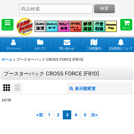
検索
メニュー
カート
マイページ
カテゴリ
問い合わせ
ご利用案内
店頭受取について
ホーム
>
ブースターパック CROSS FORCE [FB10]
ブースターパック CROSS FORCE [FB10]
表示順変更
閉じる
241
件
表示数
:
«
前
1
2
3
4
5
次
»
並び順
: