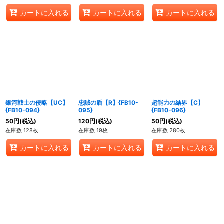
カートに入れる
カートに入れる
カートに入れる
銀河戦士の侵略【UC】
忠誠の盾【R】{FB10-
超能力の結界【C】
{FB10-094}
095}
{FB10-096}
50
円
(税込)
120
円
(税込)
50
円
(税込)
在庫数 128枚
在庫数 19枚
在庫数 280枚
カートに入れる
カートに入れる
カートに入れる