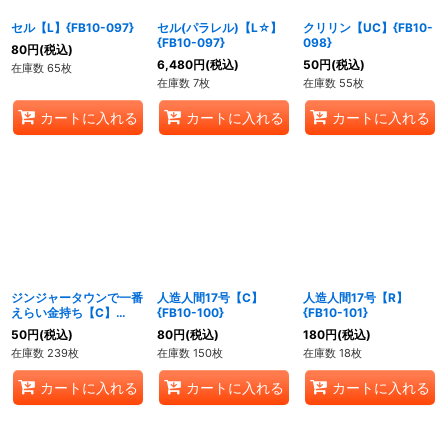
セル【L】{FB10-097}
セル(パラレル)【L☆】
クリリン【UC】{FB10-
{FB10-097}
098}
80
円
(税込)
6,480
円
(税込)
50
円
(税込)
在庫数 65枚
在庫数 7枚
在庫数 55枚
カートに入れる
カートに入れる
カートに入れる
ジンジャータウンで一番
人造人間17号【C】
人造人間17号【R】
えらい金持ち【C】
{FB10-100}
{FB10-101}
{FB10-099}
50
円
(税込)
80
円
(税込)
180
円
(税込)
在庫数 239枚
在庫数 150枚
在庫数 18枚
カートに入れる
カートに入れる
カートに入れる