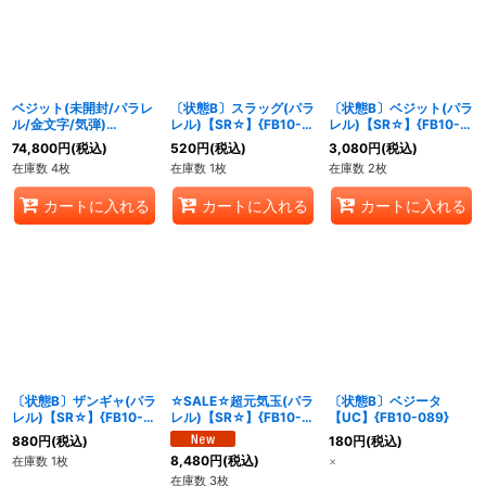
ベジット(未開封/パラレ
〔状態B〕スラッグ(パラ
〔状態B〕ベジット(パラ
ル/金文字/気弾)
レル)【SR☆】{FB10-
レル)【SR☆】{FB10-
【SR☆】{FB10-040}
082}
040}
74,800
円
(税込)
520
円
(税込)
3,080
円
(税込)
在庫数 4枚
在庫数 1枚
在庫数 2枚
カートに入れる
カートに入れる
カートに入れる
〔状態B〕ザンギャ(パラ
☆SALE☆超元気玉(パラ
〔状態B〕ベジータ
レル)【SR☆】{FB10-
レル)【SR☆】{FB10-
【UC】{FB10-089}
078}
024}
880
円
(税込)
180
円
(税込)
8,480
円
(税込)
在庫数 1枚
×
在庫数 3枚