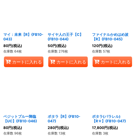
絞り込む
マイ：未来【R】{FB10-
サイヤ人の王子【C】
ファイナルかめはめ波
043}
{FB10-044}
【R】{FB10-045}
80
円
(税込)
50
円
(税込)
120
円
(税込)
在庫数 64枚
在庫数 276枚
在庫数 57枚
カートに入れる
カートに入れる
カートに入れる
ベジットブルー降臨
ポタラ【R】{FB10-
ポタラ(パラレル)
【UC】{FB10-046}
047}
【R☆】{FB10-047}
80
円
(税込)
280
円
(税込)
17,800
円
(税込)
在庫数 96枚
在庫数 13枚
在庫数 3枚