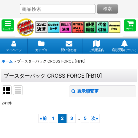
検索
メニュー
カート
マイページ
カテゴリ
問い合わせ
ご利用案内
店頭受取について
ホーム
>
ブースターパック CROSS FORCE [FB10]
ブースターパック CROSS FORCE [FB10]
表示順変更
閉じる
241
件
表示数
:
«
前
1
2
3
...
5
次
»
並び順
: