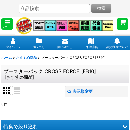
検索
メニュー
カート
マイページ
カテゴリ
問い合わせ
ご利用案内
店頭受取について
ホーム
>
おすすめ商品
>
ブースターパック CROSS FORCE [FB10]
ブースターパック CROSS FORCE [FB10]
[
おすすめ商品
]
表示順変更
閉じる
0
件
表示数
:
並び順
:
特集で絞り込む