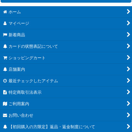
絞り込む
ホーム
ブースターパック CROSS FORCE [FB10]
マイページ
ブースターパック DUAL EVOLUTION [FB09]
新着商品
スタートデッキEX 進化の境地[FS11]
カードの状態表記について
スタートデッキEX 気の躍動[FS12]
ショッピングカート
ブースターパック 誇り高き戦闘民族 [FB08]
店舗案内
MANGA BOOSTER 02[SB02]
最近チェックしたアイテム
ブースターパック 神龍への願い[FB07]
特定商取引法表示
MANGA BOOSTER 01[SB01]
ご利用案内
チャンピオンシップ
お問い合わせ
アルティメットバトル
【初回購入の方限定】返品・返金制度について