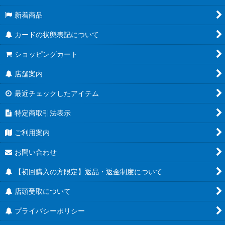
新着商品
スタートデッキEX 進化の境地[FS11]
カードの状態表記について
スタートデッキEX 気の躍動[FS12]
ショッピングカート
ブースターパック 誇り高き戦闘民族 [FB08]
店舗案内
MANGA BOOSTER 02[SB02]
最近チェックしたアイテム
ブースターパック 神龍への願い[FB07]
特定商取引法表示
MANGA BOOSTER 01[SB01]
ご利用案内
チャンピオンシップ
お問い合わせ
アルティメットバトル
【初回購入の方限定】返品・返金制度について
店頭受取について
バトルパック
プライバシーポリシー
リミテッドパックMANGA