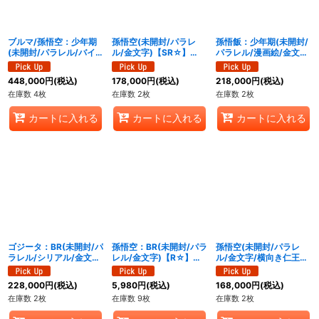
絞り込む
ブルマ/孫悟空：少年期
孫悟空(未開封/パラレ
孫悟飯：少年期(未開封/
(未開封/パラレル/バイ
ル/金文字)【SR☆】
パラレル/漫画絵/金文
ク/漫画絵)【SR☆】
{FB05-030}
字)【UC☆】{SB02-
{SB01-057}
007}
448,000
円
(税込)
178,000
円
(税込)
218,000
円
(税込)
在庫数 4枚
在庫数 2枚
在庫数 2枚
カートに入れる
カートに入れる
カートに入れる
ゴジータ：BR(未開封/パ
孫悟空：BR(未開封/パラ
孫悟空(未開封/パラレ
ラレル/シリアル/金文
レル/金文字)【R☆】
ル/金文字/横向き仁王立
字)【SR☆】{FB09-
{FB09-010}
ち)【SR☆】{FS11-07}
007}
228,000
円
(税込)
5,980
円
(税込)
168,000
円
(税込)
在庫数 2枚
在庫数 9枚
在庫数 2枚