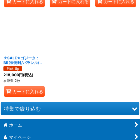
カートに入れる
カートに入れる
カートに入れる
☆SALE☆ゴジータ：
BR(未開封/パラレル/シ
リアル/金文字)【SR☆】
{FB09-007}
218,000
円
(税込)
在庫数 2枚
カートに入れる
特集で絞り込む
ホーム
ブースターパック CROSS FORCE [FB10]
マイページ
ブースターパック DUAL EVOLUTION [FB09]