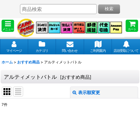
検索
メニュー
カート
マイページ
カテゴリ
問い合わせ
ご利用案内
店頭受取について
ホーム
>
おすすめ商品
>
アルティメットバトル
アルティメットバトル
[
おすすめ商品
]
表示順変更
閉じる
7
件
表示数
:
並び順
: