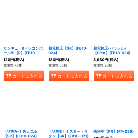
サンキュー!!ドラゴンボ
超元気玉【SR】{FB10-
超元気玉(パラレル)
ール!!!【R】{FB10-
024}
【SR☆】{FB10-024}
023}
120
円
(税込)
180
円
(税込)
8,980
円
(税込)
在庫数 76枚
在庫数 55枚
在庫数 20枚
カートに入れる
カートに入れる
カートに入れる
〔状態A-〕超元気玉
〔状態B〕ミスター・サ
孫悟空【PR】{FP-086}
【SR】{FB10-024}
タン【SR】{FB10-021}