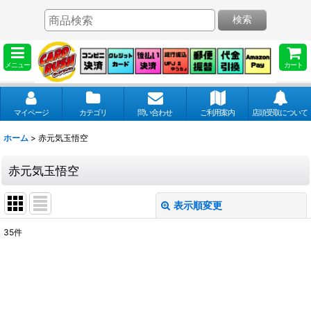
検索
メニュー
カート
マイページ
カテゴリ
問い合わせ
ご利用案内
店頭受取について
ホーム
>
赤元気玉悟空
赤元気玉悟空
表示順変更
閉じる
35
件
表示数
:
並び順
: