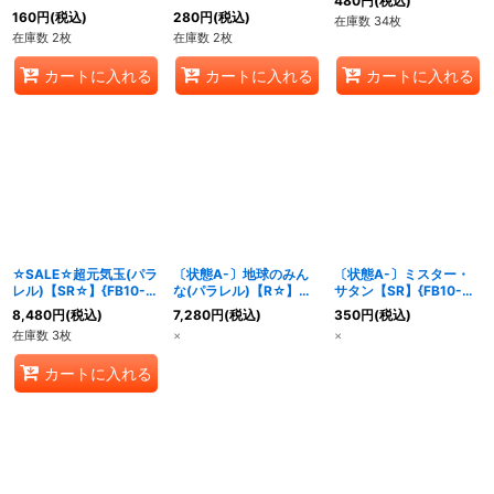
480
円
(税込)
160
円
(税込)
280
円
(税込)
在庫数 34枚
在庫数 2枚
在庫数 2枚
カートに入れる
カートに入れる
カートに入れる
☆SALE☆超元気玉(パラ
〔状態A-〕地球のみん
〔状態A-〕ミスター・
レル)【SR☆】{FB10-
な(パラレル)【R☆】
サタン【SR】{FB10-
024}
{FB10-014}
021}
8,480
円
(税込)
7,280
円
(税込)
350
円
(税込)
在庫数 3枚
×
×
カートに入れる