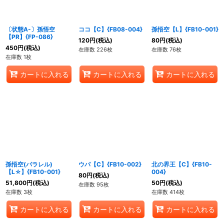
絞り込む
〔状態A-〕孫悟空
ココ【C】{FB08-004}
孫悟空【L】{FB10-001}
【PR】{FP-086}
120
円
(税込)
80
円
(税込)
450
円
(税込)
在庫数 226枚
在庫数 76枚
在庫数 1枚
カートに入れる
カートに入れる
カートに入れる
孫悟空(パラレル)
ウパ【C】{FB10-002}
北の界王【C】{FB10-
【L☆】{FB10-001}
004}
80
円
(税込)
51,800
円
(税込)
50
円
(税込)
在庫数 95枚
在庫数 3枚
在庫数 414枚
カートに入れる
カートに入れる
カートに入れる