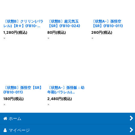
〔状態B〕クリリン(パラ
〔状態B〕超元気玉
〔状態A-〕孫悟空
レル)【R☆】{FB10-
【SR】{FB10-024}
【SR】{FB10-011}
006}
1,280
円
(税込)
80
円
(税込)
260
円
(税込)
×
×
×
〔状態B〕孫悟空【SR】
〔状態A-〕孫悟飯：幼
{FB10-011}
年期(パラレル)
【UC☆】{FB10-013}
180
円
(税込)
2,480
円
(税込)
×
×
ホーム
マイページ