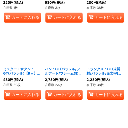
114}
220
円
(税込)
580
円
(税込)
280
円
(税込)
在庫数 1枚
在庫数 3枚
在庫数 38枚
カートに入れる
カートに入れる
カートに入れる
ミスター・サタン：
パン：GT(パラレル/フ
トランクス：GT(未開
GT(パラレル)【R☆】
ルアート/フレーム無)
封/パラレル/金文字)
{FB03-132}
【C☆】{FB03-124}
【SR☆】{FB04-114}
480
円
(税込)
2,780
円
(税込)
2,280
円
(税込)
在庫数 30枚
在庫数 23枚
在庫数 38枚
カートに入れる
カートに入れる
カートに入れる