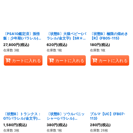
絞り込む
〔PSA10鑑定済〕孫悟
〔状態B〕大猿ベビー(パ
〔状態B〕極限の煌めき
飯：少年期(パラレル)
ラレル/金文字)【SR☆】
【R】{FB05-115}
【SR☆】{FB08-106}
{FB04-104}
27,800
円
(税込)
620
円
(税込)
180
円
(税込)
在庫数 3枚
在庫数 1枚
在庫数 1枚
カートに入れる
カートに入れる
カートに入れる
〔状態B〕トランクス：
〔状態B〕ソウルパニッ
ブルマ【UC】{FB07-
GT(パラレル/金文字)
シャー(パラレル)
113}
【SR☆】{FB04-114}
【UC☆】{FB05-116}
1,580
円
(税込)
380
円
(税込)
280
円
(税込)
在庫数 3枚
在庫数 1枚
在庫数 26枚