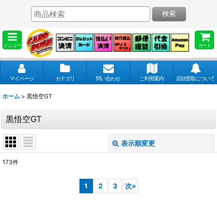
検索
メニュー
カート
マイページ
カテゴリ
問い合わせ
ご利用案内
店頭受取について
ホーム
>
黒悟空GT
黒悟空GT
表示順変更
閉じる
173
件
表示数
:
1
2
3
次
»
並び順
: