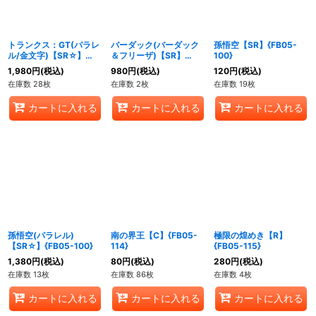
トランクス：GT(パラレ
バーダック(バーダック
孫悟空【SR】{FB05-
ル/金文字)【SR☆】
＆フリーザ)【SR】
100}
{FB04-114}
{FB03-121}
1,980
円
(税込)
980
円
(税込)
120
円
(税込)
在庫数 28枚
在庫数 2枚
在庫数 19枚
カートに入れる
カートに入れる
カートに入れる
孫悟空(パラレル)
南の界王【C】{FB05-
極限の煌めき【R】
【SR☆】{FB05-100}
114}
{FB05-115}
1,380
円
(税込)
80
円
(税込)
280
円
(税込)
在庫数 13枚
在庫数 86枚
在庫数 4枚
カートに入れる
カートに入れる
カートに入れる