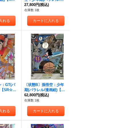
}
)
画絵)【SR☆】{SB01-05
27,800円
(税込)
7}
在庫数 1枚
：GT(パ
〔状態B〕孫悟空：少年
)【SR☆】
期(パラレル/漫画絵)【R
5]}
☆】{SB01-053}
62,800円
(税込)
在庫数 1枚