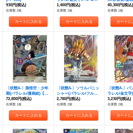
930円
(税込)
悟空)【SR☆】{FB03-12
1,400円
(税込)
☆】{FB05-099
40,300円
(税込
5}
在庫数 2枚
在庫数 1枚
在庫数 1枚
〔状態A-〕孫悟空：少年
〔状態A-〕ソウルパニッ
〔状態A-〕パン
期(パラレル/漫画絵)【R
シャー(パラレル/フルア
ラレル/金文字
☆】{SB01-053}
72,800円
(税込)
ート/白文字)【UC☆】{F
2,780円
(税込)
{FB03-125[FB0
3,230円
(税込)
B05-116}
在庫数 1枚
在庫数 2枚
在庫数 2枚