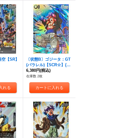
悟空【SR】
〔状態B〕ゴジータ：GT
(パラレル)【SCR☆】{FB
09-123}
6,380円
(税込)
在庫数 2枚