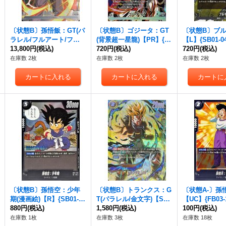
〔状態B〕孫悟飯：GT(パ
〔状態B〕ゴジータ：GT
〔状態B〕ブル
ラレル/フルアート/フレ
(背景超一星龍)【PR】{F
【L】{SB01-04
ーム無)【R☆】{FB03-11
13,800円
(税込)
P-081}
720円
(税込)
720円
(税込)
4}
在庫数 2枚
在庫数 2枚
在庫数 2枚
〔状態B〕孫悟空：少年
〔状態B〕トランクス：G
〔状態A-〕孫
期(漫画絵)【R】{SB01-05
T(パラレル/金文字)【SR
【UC】{FB03-1
3}
880円
(税込)
☆】{FB04-114}
1,580円
(税込)
100円
(税込)
在庫数 1枚
在庫数 3枚
在庫数 18枚