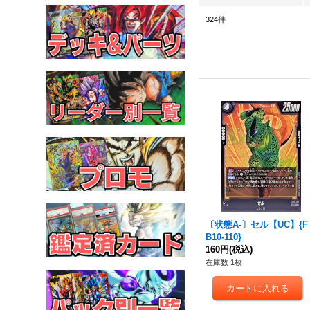
324
件
〔状態A-〕セル【UC】{F
B10-110}
160円
(税込)
在庫数 1枚