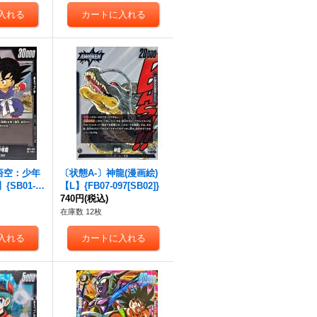
悟空：少年
〔状態A-〕神龍(漫画絵)
{SB01-05
【L】{FB07-097[SB02]}
740円
(税込)
在庫数 12枚