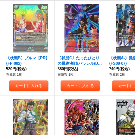
〔状態B〕ブルマ【PR】
〔状態C〕たったひとり
〔状態A-〕孫
{FP-082}
の最終決戦(パラレル/DO
{FS09-07}
520円
(税込)
KKAN BATTLE)【C☆】
380円
(税込)
740円
(税込)
{FS05-16[FB05]}
在庫数 1枚
在庫数 1枚
在庫数 2枚