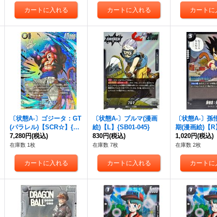
〔状態A-〕ゴジータ：GT
〔状態A-〕ブルマ(漫画
〔状態A-〕孫
(パラレル)【SCR☆】{FB
絵)【L】{SB01-045}
期(漫画絵)【R】
09-123}
7,280円
(税込)
830円
(税込)
3}
1,020円
(税込)
在庫数 1枚
在庫数 7枚
在庫数 2枚