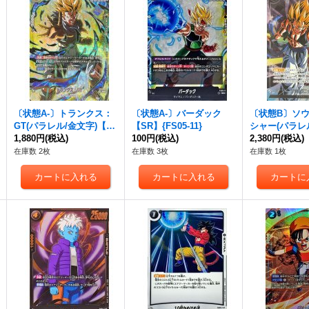
〔状態A-〕トランクス：
〔状態A-〕バーダック
〔状態B〕ソ
GT(パラレル/金文字)【S
【SR】{FS05-11}
シャー(パラレ
R☆】{FB04-114}
1,880円
(税込)
100円
(税込)
ート/白文字)【
2,380円
(税込)
B05-116}
在庫数 2枚
在庫数 3枚
在庫数 1枚