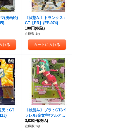
マ(漫画絵)
〔状態A-〕トランクス：
5}
GT【PR】{FP-074}
100円
(税込)
在庫数 1枚
悟天：GT
〔状態A-〕ブラ：GT(パ
13}
ラレル/金文字/フルアー
ト)【UC☆】{FB03-127}
3,030円
(税込)
在庫数 2枚