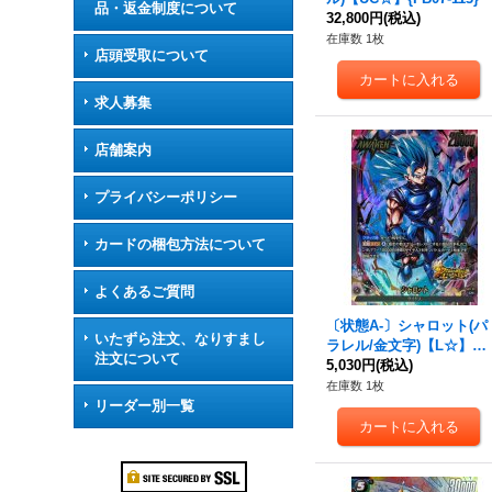
品・返金制度について
32,800円
(税込)
在庫数 1枚
店頭受取について
求人募集
店舗案内
プライバシーポリシー
カードの梱包方法について
よくあるご質問
〔状態A-〕シャロット(パ
いたずら注文、なりすまし
ラレル/金文字)【L☆】{F
注文について
S09-01}
5,030円
(税込)
在庫数 1枚
リーダー別一覧