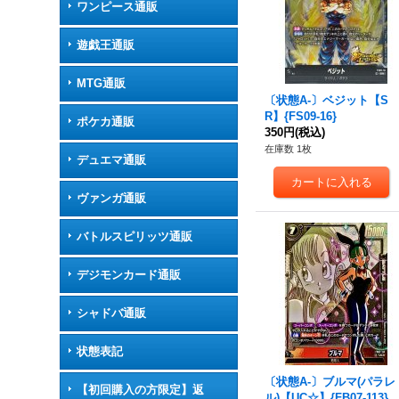
ワンピース通販
遊戯王通販
MTG通販
〔状態A-〕ベジット【S
R】{FS09-16}
ポケカ通販
350円
(税込)
在庫数 1枚
デュエマ通販
ヴァンガ通販
バトルスピリッツ通販
デジモンカード通販
シャドバ通販
状態表記
〔状態A-〕ブルマ(パラレ
【初回購入の方限定】返
ル)【UC☆】{FB07-113}