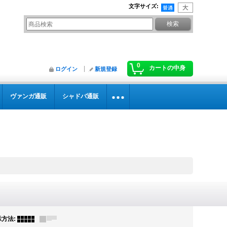
文字サイズ
:
0
カートの中身
ログイン
新規登録
ヴァンガ通販
シャドバ通販
示方法
: