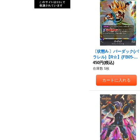
〔状態A-〕バーダック(パ
ラレル)【R☆】{FB05-10
6}
450円
(税込)
在庫数 5枚