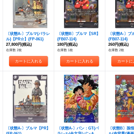
〔状態A-〕ブルマ(パラレ
〔状態B〕ブルマ【SR】
〔状態A-〕ブ
ル)【PR☆】{FP-061}
{FB07-114}
{FB07-114}
27,800円
(税込)
180円
(税込)
260円
(税込)
在庫数 2枚
在庫数 1枚
在庫数 2枚
〔状態A-〕ブルマ【PR】
〔状態A-〕パン：GT(パ
〔状態B〕孫悟
{FP-061}
ラレル/金文字/パン＆孫
ル/赤背景/漫画