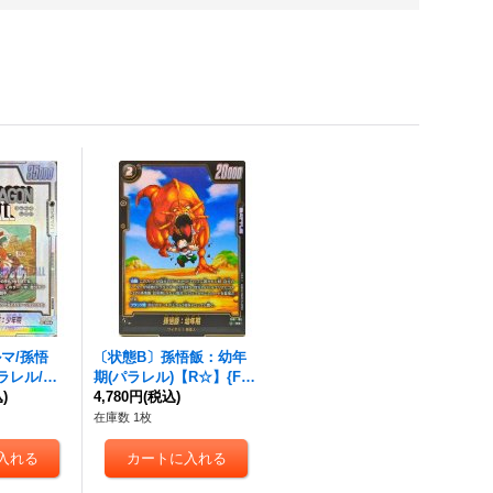
マ/孫悟
〔状態B〕孫悟飯：幼年
ラレル/バ
期(パラレル)【R☆】{FB0
SR☆】{S
)
7-106}
4,780円
(税込)
在庫数 1枚