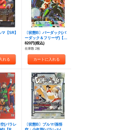
ルマ【SR】
〔状態B〕バーダック(バ
ーダック＆フリーザ)【S
R】{FB03-121}
820円
(税込)
在庫数 2枚
空(パラレ
〔状態B〕ブルマ/孫悟
絵)【R
空：少年期(パラレル/漫