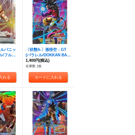
ウルパニッ
〔状態A-〕孫悟空：GT
ル/フルア
(パラレル/DOKKAN BAT
UC☆】{F
TLE)【R☆】{FB04-109[F
1,400円
(税込)
B05]}
在庫数 1枚