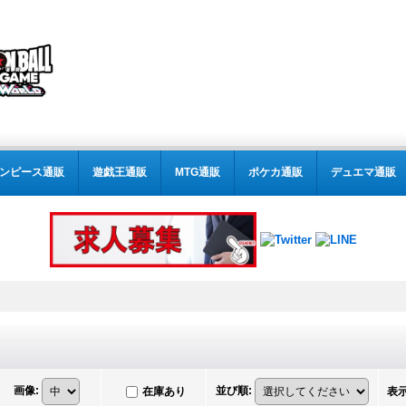
ンピース通販
遊戯王通販
MTG通販
ポケカ通販
デュエマ通販
画像
:
並び順
:
在庫あり
表