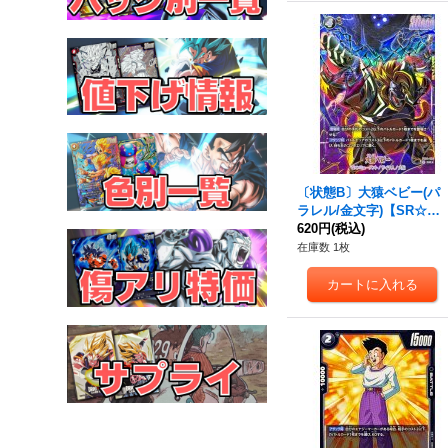
〔状態B〕大猿ベビー(パ
ラレル/金文字)【SR☆】
{FB04-104}
620円
(税込)
在庫数 1枚