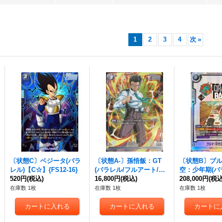
1
2
3
4
次
»
〔状態C〕ベジータ(パラ
〔状態A-〕孫悟飯：GT
〔状態B〕ブル
レル)【C☆】{FS12-16}
(パラレル/フルアート/フ
空：少年期(パ
520円
(税込)
レーム無)【R☆】{FB03-
16,800円
(税込)
イク/漫画絵)【
208,000円
(税込
114}
B01-057}
在庫数 1枚
在庫数 1枚
在庫数 1枚