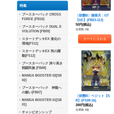
特集
ブースターパック CROSS
〔状態B〕孫悟天：GT
FORCE [FB10]
【UC】{FB03-113}
50円
(税込)
ブースターパック DUAL E
在庫数 2枚
VOLUTION [FB09]
スタートデッキEX 進化の
境地[FS11]
スタートデッキEX 気の躍
動[FS12]
ブースターパック 誇り高き
戦闘民族 [FB08]
MANGA BOOSTER 02[SB
02]
ブースターパック 神龍へ
の願い[FB07]
〔状態B〕ベジット【S
MANGA BOOSTER 01[SB
R】{FS09-16}
01]
280円
(税込)
在庫数 4枚
チャンピオンシップ